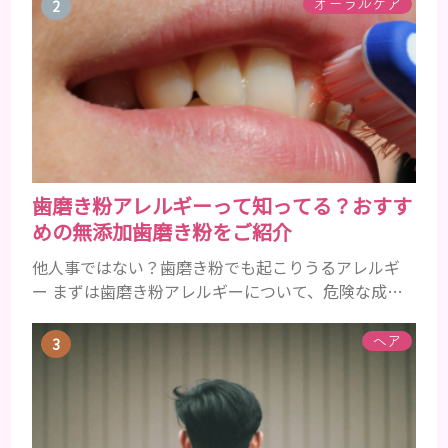
ー力を補うことができます。 ファンデーションを使
オーラルケア
用しないことでカバー力に不安が残るところです
が、良いものをきちんと選んで使用すれば、しっか
りとツヤ肌に仕上げてくれます。 40代女性のノーフ
ァンデメイクでは肌悩みが露出しやすいので、カバー
力が必須ですが、同時に...
歯磨き粉アレルギーって知ってる？おすす
めの無添加歯磨き粉をご紹介
他人事ではない？歯磨き粉でも起こりうるアレルギ
ー まずは歯磨き粉アレルギーについて、危険な成分
とアレルギーの症状を解説しますね。 歯磨き粉に含
まれるアレルギーを起こすおそれのある成分 まず、
ヘア
普段お使いの歯磨き粉に含まれているどの成分にア
レルギーを引き起こすおそれがあるのかを説明しま
すね。 •フッ素･･･歯の表面のエナメルを守り強くし
たり、虫歯と防ぐ働きを持つ成分 •香味料 ･･･歯磨き