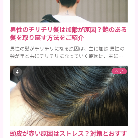
粉の風味や爽...
男性のチリチリ髪は加齢が原因？艶のある
髪を取り戻す方法をご紹介
男性の髪がチリチリになる原因は、主に加齢 男性の
髪が年と共にチリチリになっていく原因は、主に加
齢です。 若い頃はしっかりとボリュームがあり、髪
にツヤがあった男性も、いつのまにか髪がチリチリ
ヘア
でペタンとするようになったと感じる人もいるでし
ょう。特に大人の男性としての魅力が出てくる40代
以降の男性に悩んでいる人が多い傾向があります。
髪が生え変わるサイクルは、年齢と共に乱れていき
ます。髪が太くならないま...
頭皮が赤い原因はストレス？対策とおすす