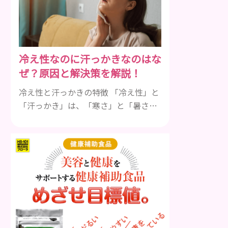
も違います。まずはどんな病気なの
か、よりも、どんな種類のできものや
しこりがあるのかを解説いきましょ
う。 水疱 ご存知の方もいらっしゃるか
冷え性なのに汗っかきなのはな
と思いますが、すいほう、と読みま
ぜ？原因と解決策を解説！
す。これは表皮や表皮下にできるもの
です。表皮は0.2mmほ...
冷え性と汗っかきの特徴 「冷え性」と
「汗っかき」は、「寒さ」と「暑さ」
のイメージが先行していることから、
真逆の症状であると認識されがちで
す。 冷え性とは 冷え性とは、本来であ
れば寒さを感じることのない温度であ
るにも関わらず、手足などが凍ったよ
うに冷たくて辛いと感じることを指し
ます。 「暖かい部屋にいるのに手足が
冷たい」「布団をかけても手足が冷た
くて寝れない」などの症状に悩んでい