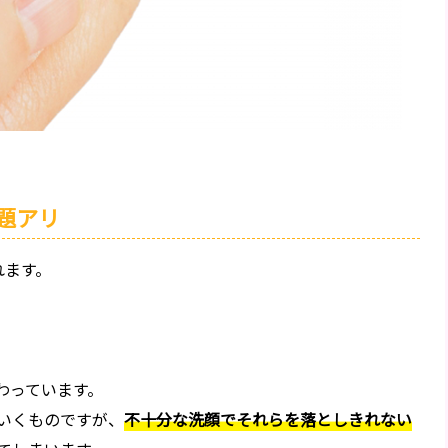
題アリ
れます。
わっています。
いくものですが、
不十分な洗顔でそれらを落としきれない