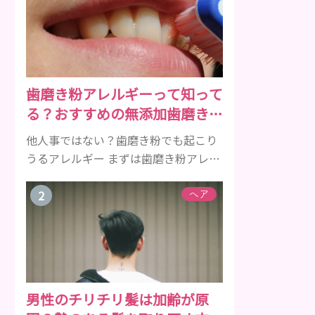
歯磨き粉アレルギーって知って
る？おすすめの無添加歯磨き粉
をご紹介
他人事ではない？歯磨き粉でも起こり
うるアレルギー まずは歯磨き粉アレル
ギーについて、危険な成分とアレルギ
ーの症状を解説しますね。 歯磨き粉に
ヘア
含まれるアレルギーを起こすおそれの
ある成分 まず、普段お使いの歯磨き粉
に含まれているどの成分にアレルギー
を引き起こすおそれがあるのかを説明
しますね。 •フッ素･･･歯の表面のエナ
男性のチリチリ髪は加齢が原
メルを守り強くしたり、虫歯と防ぐ働