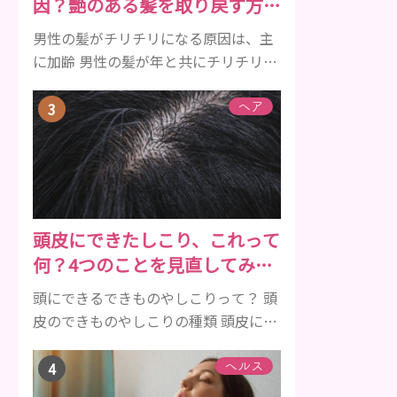
因？艶のある髪を取り戻す方法
きを持つ成分 •香味料 ･･･歯磨き粉の風
をご紹介
味や爽...
男性の髪がチリチリになる原因は、主
に加齢 男性の髪が年と共にチリチリに
なっていく原因は、主に加齢です。 若
い頃はしっかりとボリュームがあり、
ヘア
髪にツヤがあった男性も、いつのまに
か髪がチリチリでペタンとするように
なったと感じる人もいるでしょう。特
に大人の男性としての魅力が出てくる
40代以降の男性に悩んでいる人が多い
頭皮にできたしこり、これって
傾向があります。 髪が生え変わるサイ
何？4つのことを見直してみよ
クルは、年齢と共に乱れていきます。
う！
髪が太くならないま...
頭にできるできものやしこりって？ 頭
皮のできものやしこりの種類 頭皮にで
きるできものとしこり、といっても決
して一種類ではありません。人によっ
ヘルス
ても違いますし、症状や種類によって