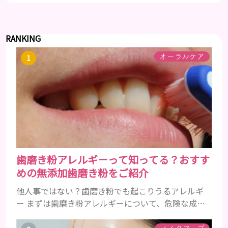
RANKING
オーラルケア
歯磨き粉アレルギーって知ってる？おすす
めの無添加歯磨き粉をご紹介
他人事ではない？歯磨き粉でも起こりうるアレルギ
ー まずは歯磨き粉アレルギーについて、危険な成分
とアレルギーの症状を解説しますね。 歯磨き粉に含
まれるアレルギーを起こすおそれのある成分 まず、