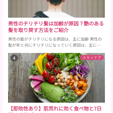
力が必須ですが、同時に...
男性のチリチリ髪は加齢が原因？艶のある
髪を取り戻す方法をご紹介
男性の髪がチリチリになる原因は、主に加齢 男性の
髪が年と共にチリチリになっていく原因は、主に加
齢です。 若い頃はしっかりとボリュームがあり、髪
にツヤがあった男性も、いつのまにか髪がチリチリ
スキンケア
でペタンとするようになったと感じる人もいるでし
ょう。特に大人の男性としての魅力が出てくる40代
以降の男性に悩んでいる人が多い傾向があります。
髪が生え変わるサイクルは、年齢と共に乱れていき
ます。髪が太くならないま...
【即効性あり】肌荒れに効く食べ物と7日