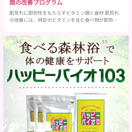
間の改善プログラム
肌荒れに即効性をもたらすビタミン類と食材 肌荒れ
の改善には、特定のビタミンを含む食べ物が即効性
を発揮します。ビタミンA、B群、C、Eは肌の回復力
を高め、荒れた肌を内側から修復する栄養素です。
ビタミンA：レバー、人参、ほうれん草など レバー、
人参、ほうれん草などに含まれるビタミンAは、肌の
ターンオーバーを正常化し、肌荒れを素早く修復し
ます。特にレバーは吸収率の高いレチノールを含み、
即効性が期待でき...