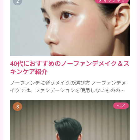
メイクアップ
普段お使いの歯磨き粉に含まれているどの成分にア
レルギーを引き起こすおそれがあるのかを説明しま
すね。 •フッ素･･･歯の表面のエナメルを守り強くし
たり、虫歯と防ぐ働きを持つ成分 •香味料 ･･･歯磨き
粉の風味や爽...
40代におすすめのノーファンデメイク＆ス
キンケア紹介
ノーファンデに合うメイクの選び方 ノーファンデメ
イクでは、ファンデーションを使用しないものの、
下地やBBクリーム、パウダーを使用することでカバ
ー力を補うことができます。 ファンデーションを使
ヘア
用しないことでカバー力に不安が残るところです
が、良いものをきちんと選んで使用すれば、しっか
りとツヤ肌に仕上げてくれます。 40代女性のノーフ
ァンデメイクでは肌悩みが露出しやすいので、カバー