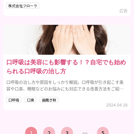
せんか？
株式会社フローラ
広告
口呼吸は美容にも影響する！？自宅でも始め
られる口呼吸の治し方
口呼吸の治し方や原因をしっかり解説。口呼吸が引き起こす美
容や口臭、睡眠などのお悩みにも対応できる改善方法をご紹介
します。
口呼吸
口臭
歯磨き粉
2024.04.16
1
2
3
…
5