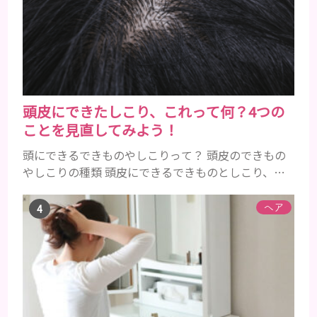
レルギーを引き起こすおそれがあるのかを説明しま
すね。 •フッ素･･･歯の表面のエナメルを守り強くし
たり、虫歯と防ぐ働きを持つ成分 •香味料 ･･･歯磨き
粉の風味や爽...
頭皮にできたしこり、これって何？4つの
ことを見直してみよう！
頭にできるできものやしこりって？ 頭皮のできもの
やしこりの種類 頭皮にできるできものとしこり、と
いっても決して一種類ではありません。人によって
も違いますし、症状や種類によっても違います。まず
ヘア
はどんな病気なのか、よりも、どんな種類のできも
のやしこりがあるのかを解説いきましょう。 水疱 ご
存知の方もいらっしゃるかと思いますが、すいほ
う、と読みます。これは表皮や表皮下にできるもので
す。表皮は0.2mmほ...