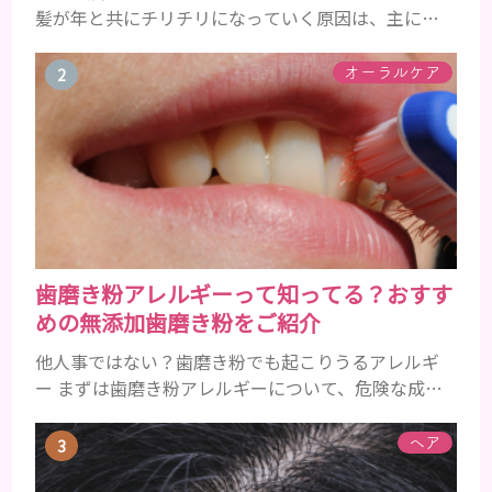
髪が年と共にチリチリになっていく原因は、主に加
齢です。 若い頃はしっかりとボリュームがあり、髪
にツヤがあった男性も、いつのまにか髪がチリチリ
オーラルケア
でペタンとするようになったと感じる人もいるでし
ょう。特に大人の男性としての魅力が出てくる40代
以降の男性に悩んでいる人が多い傾向があります。
髪が生え変わるサイクルは、年齢と共に乱れていき
ます。髪が太くならないま...
歯磨き粉アレルギーって知ってる？おすす
めの無添加歯磨き粉をご紹介
他人事ではない？歯磨き粉でも起こりうるアレルギ
ー まずは歯磨き粉アレルギーについて、危険な成分
とアレルギーの症状を解説しますね。 歯磨き粉に含
まれるアレルギーを起こすおそれのある成分 まず、
ヘア
普段お使いの歯磨き粉に含まれているどの成分にア