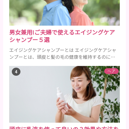
たり、虫歯と防ぐ働きを持つ成分 •香味料 ･･･歯磨き
粉の風味や爽...
男女兼用!ご夫婦で使えるエイジングケア
シャンプー５選
エイジングケアシャンプーとは エイジングケアシャ
ンプーとは、頭皮と髪の毛の健康を維持するのに必
要な栄養成分を配合したエイジングケア効果の高い
シャンプーのことです。 加齢とともに気になるの
ヘア
は、髪のボリュームやハリやコシ、ツヤなどがなく
なってくることや、抜け毛や薄毛、白髪など様々で
す。 自分の改善したい症状に効果的なエイジングケ
アシャンプーを使うことが大事です。 一般的に頭皮
環境をよくするには、アミノ...