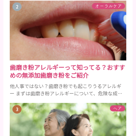
にツヤがあった男性も、いつのまにか髪がチリチリ
オーラルケア
でペタンとするようになったと感じる人もいるでし
ょう。特に大人の男性としての魅力が出てくる40代
以降の男性に悩んでいる人が多い傾向があります。
髪が生え変わるサイクルは、年齢と共に乱れていき
ます。髪が太くならないま...
歯磨き粉アレルギーって知ってる？おすす
めの無添加歯磨き粉をご紹介
他人事ではない？歯磨き粉でも起こりうるアレルギ
ー まずは歯磨き粉アレルギーについて、危険な成分
とアレルギーの症状を解説しますね。 歯磨き粉に含
まれるアレルギーを起こすおそれのある成分 まず、
ヘア
普段お使いの歯磨き粉に含まれているどの成分にア
レルギーを引き起こすおそれがあるのかを説明しま
すね。 •フッ素･･･歯の表面のエナメルを守り強くし