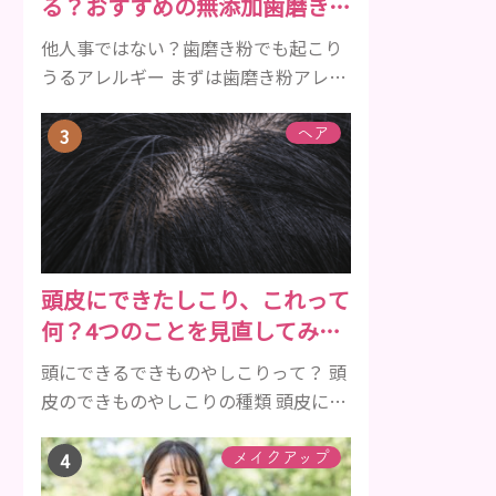
る？おすすめの無添加歯磨き粉
クルは、年齢と共に乱れていきます。
をご紹介
髪が太くならないま...
他人事ではない？歯磨き粉でも起こり
うるアレルギー まずは歯磨き粉アレル
ギーについて、危険な成分とアレルギ
ーの症状を解説しますね。 歯磨き粉に
ヘア
含まれるアレルギーを起こすおそれの
ある成分 まず、普段お使いの歯磨き粉
に含まれているどの成分にアレルギー
を引き起こすおそれがあるのかを説明
しますね。 •フッ素･･･歯の表面のエナ
頭皮にできたしこり、これって
メルを守り強くしたり、虫歯と防ぐ働
何？4つのことを見直してみよ
きを持つ成分 •香味料 ･･･歯磨き粉の風
う！
味や爽...
頭にできるできものやしこりって？ 頭
皮のできものやしこりの種類 頭皮にで
きるできものとしこり、といっても決
して一種類ではありません。人によっ
メイクアップ
ても違いますし、症状や種類によって