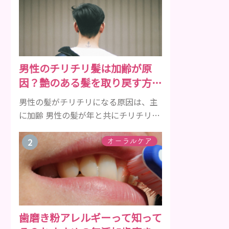
男性のチリチリ髪は加齢が原
因？艶のある髪を取り戻す方法
をご紹介
男性の髪がチリチリになる原因は、主
に加齢 男性の髪が年と共にチリチリに
なっていく原因は、主に加齢です。 若
い頃はしっかりとボリュームがあり、
オーラルケア
髪にツヤがあった男性も、いつのまに
か髪がチリチリでペタンとするように
なったと感じる人もいるでしょう。特
に大人の男性としての魅力が出てくる
40代以降の男性に悩んでいる人が多い
歯磨き粉アレルギーって知って
傾向があります。 髪が生え変わるサイ