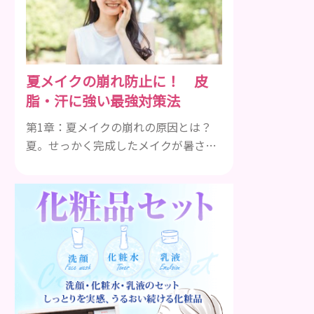
も違います。まずはどんな病気なの
か、よりも、どんな種類のできものや
しこりがあるのかを解説いきましょ
う。 水疱 ご存知の方もいらっしゃるか
夏メイクの崩れ防止に！ 皮
と思いますが、すいほう、と読みま
脂・汗に強い最強対策法
す。これは表皮や表皮下にできるもの
です。表皮は0.2mmほ...
第1章：夏メイクの崩れの原因とは？
夏。せっかく完成したメイクが暑さで
崩れてしまう…そんな悩みを抱えてい
る人は多いのではないでしょうか。特
に皮脂や汗でTゾーンや小鼻周りがテ
カり、ファンデーションがヨレると一
日中憂鬱になりますよね。夏は気温や
湿度が高くなることで皮脂分泌が活発
になり、汗と混ざってメイクが崩れや
すくなるのが原因です。でも、崩れに
くい夏メイクは、皮脂崩れ防止下地や