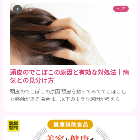
を発揮します。ビタミンA、B群、C、Eは肌の回復力
を高め、荒れた肌を内側から修復する栄養素です。
ヘア
ビタミンA：レバー、人参、ほうれん草など レバー、
人参、ほうれん草などに含まれるビタミンAは、肌の
ターンオーバーを正常化し、肌荒れを素早く修復し
ます。特にレバーは吸収率の高いレチノールを含み、
即効性が期待でき...
頭皮のでこぼこの原因と有効な対処法｜病
気との見分け方
頭皮のでこぼこの原因 頭皮を触ってみてでこぼこし
た感触がある場合は、以下のような原因が考えられ
ます。 • 血行不良 • ニキビやできもの ここからはそれ
ぞれの原因を詳しく解説します。 血行不良 頭皮下は
筋肉がほとんどなく、血行不良を引き起こしやすい
部位です。 そのため、頭皮下の血流やリンパの流れ
が滞ると老廃物が溜まるためでこぼことした感触を