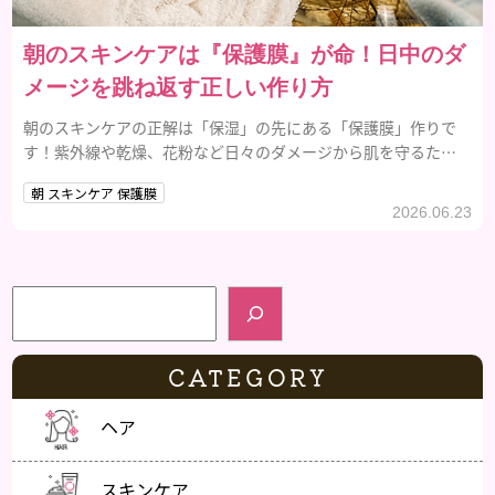
朝のスキンケアは『保護膜』が命！日中のダ
メージを跳ね返す正しい作り方
朝のスキンケアの正解は「保湿」の先にある「保護膜」作りで
す！紫外線や乾燥、花粉など日々のダメージから肌を守るため
の正しいスキンケア手順を解説します。夜まで揺らぐことがない
朝 スキンケア 保護膜
肌を手に入れるためのバリア機能を高めるコツや、今日から実
2026.06.23
践できる保護膜ケアの秘訣を紹介します。
検索
CATEGORY
ヘア
スキンケア