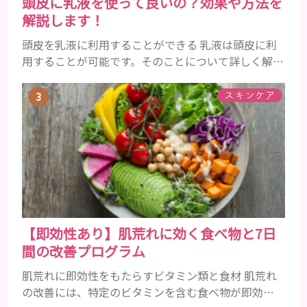
頭皮に乳液を使って良いの？効果や方法を
解説します！
頭皮を乳液に利用することができる 乳液は頭皮に利
用することが可能です。そのことについて詳しく解説
しましょう。 乳液とは水分と油分がバランスよく含
まれた化粧品 乳液とは水分と油分がバランスよく配
スキンケア
合されている化粧品のことです。 化粧水はその成分
のほとんどが水分ですが、乳液には油分が含まれて
いる点が違いといえます。 また、乳液との違いが曖
昧なものとしてローションがあり、ローションにも油
分が豊富に含まれて...
【即効性あり】肌荒れに効く食べ物と7日
間の改善プログラム
肌荒れに即効性をもたらすビタミン類と食材 肌荒れ
の改善には、特定のビタミンを含む食べ物が即効性