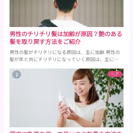
男性のチリチリ髪は加齢が原因？艶のある
髪を取り戻す方法をご紹介
男性の髪がチリチリになる原因は、主に加齢 男性の
髪が年と共にチリチリになっていく原因は、主に加
齢です。 若い頃はしっかりとボリュームがあり、髪
にツヤがあった男性も、いつのまにか髪がチリチリ
ヘア
でペタンとするようになったと感じる人もいるでし
ょう。特に大人の男性としての魅力が出てくる40代
以降の男性に悩んでいる人が多い傾向があります。
髪が生え変わるサイクルは、年齢と共に乱れていき
ます。髪が太くならないま...