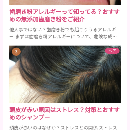
歯磨き粉アレルギーって知ってる？おすす
めの無添加歯磨き粉をご紹介
他人事ではない？歯磨き粉でも起こりうるアレルギ
ー まずは歯磨き粉アレルギーについて、危険な成分
とアレルギーの症状を解説しますね。 歯磨き粉に含
まれるアレルギーを起こすおそれのある成分 まず、
ヘア
普段お使いの歯磨き粉に含まれているどの成分にア
レルギーを引き起こすおそれがあるのかを説明しま
すね。 •フッ素･･･歯の表面のエナメルを守り強くし
たり、虫歯と防ぐ働きを持つ成分 •香味料 ･･･歯磨き
粉の風味や爽...
頭皮が赤い原因はストレス？対策とおすす
めのシャンプー
頭皮が赤いのはなぜか？ストレスとの関係 ストレス