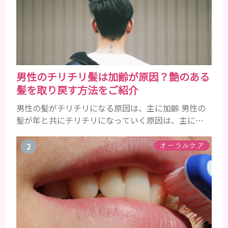
男性のチリチリ髪は加齢が原因？艶のある
髪を取り戻す方法をご紹介
男性の髪がチリチリになる原因は、主に加齢 男性の
髪が年と共にチリチリになっていく原因は、主に加
齢です。 若い頃はしっかりとボリュームがあり、髪
にツヤがあった男性も、いつのまにか髪がチリチリ
オーラルケア
でペタンとするようになったと感じる人もいるでし
ょう。特に大人の男性としての魅力が出てくる40代
以降の男性に悩んでいる人が多い傾向があります。
髪が生え変わるサイクルは、年齢と共に乱れていき
ます。髪が太くならないま...