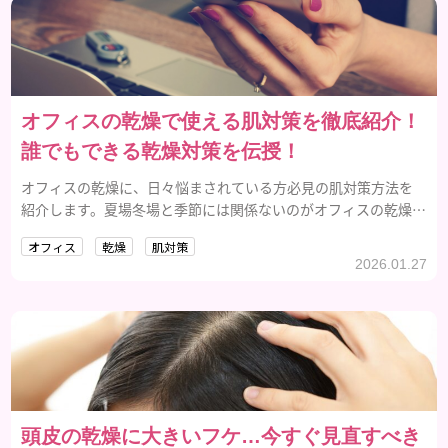
オフィスの乾燥で使える肌対策を徹底紹介！
誰でもできる乾燥対策を伝授！
オフィスの乾燥に、日々悩まされている方必見の肌対策方法を
紹介します。夏場冬場と季節には関係ないのがオフィスの乾燥の
特徴です。そこで、本記事ではオフィスの乾燥に対してどのよう
オフィス
乾燥
肌対策
な対策ができるのか解説していきます。
2026.01.27
頭皮の乾燥に大きいフケ…今すぐ見直すべき