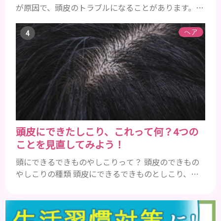
が原因で、頭皮のトラブルになることがあります。頭
皮の赤みで悩んでいる人は ぜひ見てくださいね。 ス
トレス ストレスを多く感じると、交感神経が優位に
ヘア
働きます。そのため、皮脂の分泌量が増えて炎症が起
きやすくなります。さらに、血行不良になり栄養が行
き届きません。ストレス解消は、頭皮の健康に大切
です。 アトピー性皮膚炎 頭皮が赤い状態は、アトピ
ー皮膚炎の可能...
頭皮にできたしこり、これって何？4つの
ことを見直してみよう！
頭にできるできものやしこりって？ 頭皮のできもの
やしこりの種類 頭皮にできるできものとしこり、と
いっても決して一種類ではありません。人によって
も違いますし、症状や種類によっても違います。まず
はどんな病気なのか、よりも、どんな種類のできも