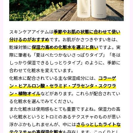
スキンケアアイテムは
季節やお肌の状態に合わせて使い
分けるのがおすすめ
です。お肌がかさつきやすい冬は、
乾燥対策に
保湿力高めの化粧水を選ぶと良い
ですよ。実
際に筆者も「夏はべたつかないさっぱりタイプ」「冬は
しっかり保湿できるしっとりタイプ」のように、季節に
合わせて化粧水を変えています。
化粧水に配合されている主な保湿成分には、
コラーゲ
ン・ヒアルロン酸・セラミド・プラセンタ・スクワラ
ン・植物オイル
などがあります。これらが配合されてい
る化粧水を選んでみてください。
また化粧水は使用感もとても重要ですよね。保湿力の高
い化粧水というとトロミのあるテクスチャのものが思い
浮かぶかもしれませんが、中には
さらっとしたライトな
テクスチャの高保湿化粧水
も存在します。こっくりとし