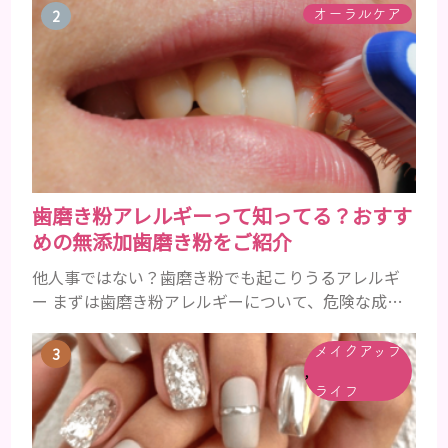
にツヤがあった男性も、いつのまにか髪がチリチリ
オーラルケア
でペタンとするようになったと感じる人もいるでし
ょう。特に大人の男性としての魅力が出てくる40代
以降の男性に悩んでいる人が多い傾向があります。
髪が生え変わるサイクルは、年齢と共に乱れていき
ます。髪が太くならないま...
歯磨き粉アレルギーって知ってる？おすす
めの無添加歯磨き粉をご紹介
他人事ではない？歯磨き粉でも起こりうるアレルギ
ー まずは歯磨き粉アレルギーについて、危険な成分
とアレルギーの症状を解説しますね。 歯磨き粉に含
まれるアレルギーを起こすおそれのある成分 まず、
メイクアップ
,
普段お使いの歯磨き粉に含まれているどの成分にア
ライフ
レルギーを引き起こすおそれがあるのかを説明しま
すね。 •フッ素･･･歯の表面のエナメルを守り強くし
たり、虫歯と防ぐ働きを持つ成分 •香味料 ･･･歯磨き