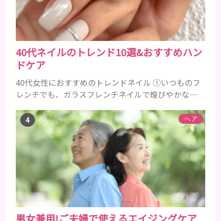
粉の風味や爽...
40代ネイルのトレンド10選&おすすめハン
ドケア
40代女性におすすめのトレンドネイル ①いつものフ
レンチでも、ガラスフレンチネイルで煌びやかな上
品な手元に 引用元 ②キラキラで反射効果を全面に、
血色の良いピンクゴールドでマグネットネイル 引用
ヘア
元：https://4meee.com/articles/view/30008363
③2024トレンドカラーのピーチファズ（Peach
Fuzz）ネイル 引用元 ④ストーンやミラーを多めに、
大人女性も老け...
男女兼用!ご夫婦で使えるエイジングケア