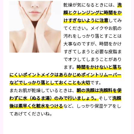
乾燥が気になるときには、
洗
顔とクレンジングに時間をか
けすぎないように注意
してみ
てください。メイクやお肌の
汚れをしっかり落とすことは
大事なのですが、時間をかけ
すぎてしまうと必要な皮脂ま
でオフしてしまうことがあり
ます。
時間をかけないと落ち
にくいポイントメイクはあらかじめポイントリムーバー
などでしっかり落としておくことも大切
です。
またお肌が乾燥しているときは、
朝の洗顔は洗顔料を使
わずに水（ぬるま湯）のみで行いましょう。
そして
洗顔
後は素早く化粧水をつける
など、しっかり保湿ケアをし
てあげてくださいね。