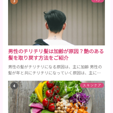
用しないことでカバー力に不安が残るところです
が、良いものをきちんと選んで使用すれば、しっか
りとツヤ肌に仕上げてくれます。 40代女性のノーフ
ァンデメイクでは肌悩みが露出しやすいので、カバー
力が必須ですが、同時に...
男性のチリチリ髪は加齢が原因？艶のある
髪を取り戻す方法をご紹介
男性の髪がチリチリになる原因は、主に加齢 男性の
髪が年と共にチリチリになっていく原因は、主に加
齢です。 若い頃はしっかりとボリュームがあり、髪
にツヤがあった男性も、いつのまにか髪がチリチリ
スキンケア
でペタンとするようになったと感じる人もいるでし
ょう。特に大人の男性としての魅力が出てくる40代
以降の男性に悩んでいる人が多い傾向があります。
髪が生え変わるサイクルは、年齢と共に乱れていき