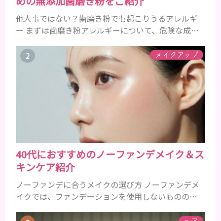
めの無添加歯磨き粉をご紹介
他人事ではない？歯磨き粉でも起こりうるアレルギ
ー まずは歯磨き粉アレルギーについて、危険な成分
とアレルギーの症状を解説しますね。 歯磨き粉に含
まれるアレルギーを起こすおそれのある成分 まず、
メイクアップ
普段お使いの歯磨き粉に含まれているどの成分にア
レルギーを引き起こすおそれがあるのかを説明しま
すね。 •フッ素･･･歯の表面のエナメルを守り強くし
たり、虫歯と防ぐ働きを持つ成分 •香味料 ･･･歯磨き
粉の風味や爽...
40代におすすめのノーファンデメイク＆ス
キンケア紹介
ノーファンデに合うメイクの選び方 ノーファンデメ
イクでは、ファンデーションを使用しないものの、
下地やBBクリーム、パウダーを使用することでカバ
ー力を補うことができます。 ファンデーションを使
ヘア