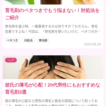
育毛剤のベタつきでもう悩まない！対処法を
ご紹介
育毛剤を選ぶ時、一番重視するのは何ですか？もちろん、育毛
効果ですよね！今回は、「育毛剤を使いたいけど、ベタつきが苦
手」という人のために、育毛剤で頭皮がベタつく時の対処法を
ベタつき
対処法
育毛剤
ご紹介します。
2019.09.24
ヘア
彼氏の薄毛が心配！20代男性にもおすすめな
育毛剤3選
彼の薄毛が心配なら男性の薄毛と脱毛の原因について知ってお
こう。年齢による髪質の変化と薄毛が起こる要因について解説