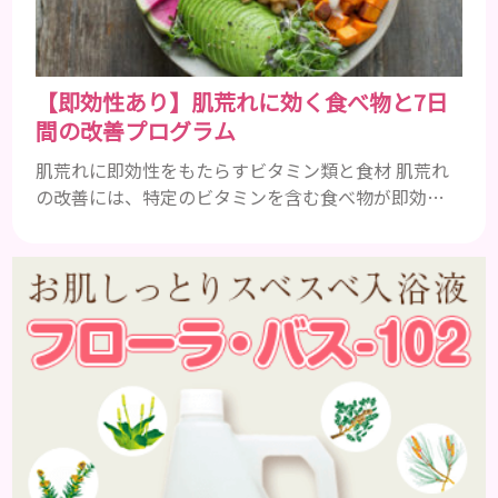
ます。髪が太くならないま...
【即効性あり】肌荒れに効く食べ物と7日
間の改善プログラム
肌荒れに即効性をもたらすビタミン類と食材 肌荒れ
の改善には、特定のビタミンを含む食べ物が即効性
を発揮します。ビタミンA、B群、C、Eは肌の回復力
を高め、荒れた肌を内側から修復する栄養素です。
ビタミンA：レバー、人参、ほうれん草など レバー、
人参、ほうれん草などに含まれるビタミンAは、肌の
ターンオーバーを正常化し、肌荒れを素早く修復し
ます。特にレバーは吸収率の高いレチノールを含み、
即効性が期待でき...