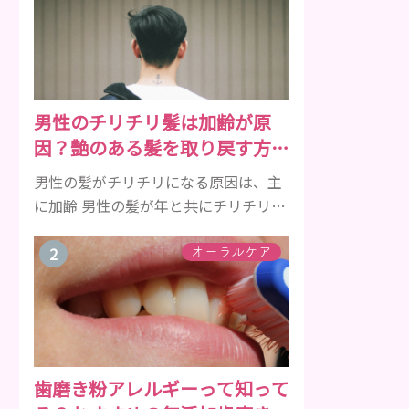
男性のチリチリ髪は加齢が原
因？艶のある髪を取り戻す方法
をご紹介
男性の髪がチリチリになる原因は、主
に加齢 男性の髪が年と共にチリチリに
なっていく原因は、主に加齢です。 若
い頃はしっかりとボリュームがあり、
オーラルケア
髪にツヤがあった男性も、いつのまに
か髪がチリチリでペタンとするように
なったと感じる人もいるでしょう。特
に大人の男性としての魅力が出てくる
40代以降の男性に悩んでいる人が多い
歯磨き粉アレルギーって知って
傾向があります。 髪が生え変わるサイ