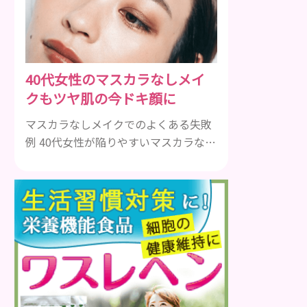
髪全体のボリュームが少ない、膨らみ
すぎ ●乾燥やダメージがケアできてい
ない などがあげられます。 実は、これ
らのよくある失敗の原因は、エイジン
40代女性のマスカラなしメイ
グ毛にあるかもしれません。 エイジン
クもツヤ肌の今ドキ顔に
グ毛とは、その名の通り、エイジング
（＝老...
マスカラなしメイクでのよくある失敗
例 40代女性が陥りやすいマスカラなし
メイクの失敗例は、大きく分けて３つ
です。 ①アイメイクにメリハリがなく
ぼやけて見える ②アイシャドウやアイ
ラインで濃くなりがち ③ファンデーシ
ョンの粗が目立ち、老けて見える ①ア
イメイクにメリハリがなくぼやけて見
える いつものメイクにただマスカラを
除いただけでは、メリハリがなく腑抜
けた印象になり、目元が引き締まら