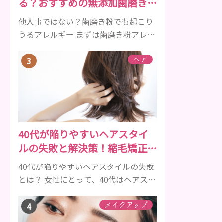
る？おすすめの無添加歯磨き粉
クルは、年齢と共に乱れていきます。
をご紹介
髪が太くならないま...
他人事ではない？歯磨き粉でも起こり
うるアレルギー まずは歯磨き粉アレル
ギーについて、危険な成分とアレルギ
ーの症状を解説しますね。 歯磨き粉に
ヘア
含まれるアレルギーを起こすおそれの
ある成分 まず、普段お使いの歯磨き粉
に含まれているどの成分にアレルギー
を引き起こすおそれがあるのかを説明
しますね。 •フッ素･･･歯の表面のエナ
40代が陥りやすいヘアスタイ
メルを守り強くしたり、虫歯と防ぐ働
ルの失敗と解決策！縮毛矯正は
きを持つ成分 •香味料 ･･･歯磨き粉の風
老ける？
味や爽...
40代が陥りやすいヘアスタイルの失敗
とは？ 女性にとって、40代はヘアスタ
イルに変化がでやすい年齢です。 よく
あるヘアスタイルの失敗例としては、
メイクアップ
●白髪やうねり、ごわつきが目立つ ●