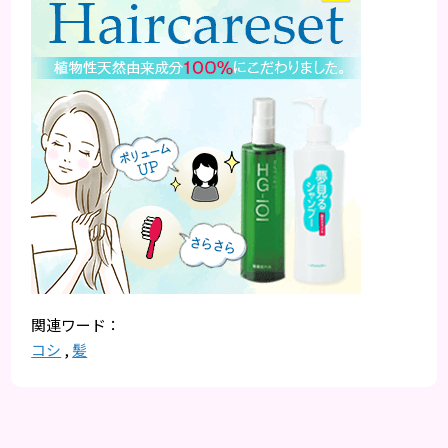
コシ
,
髪