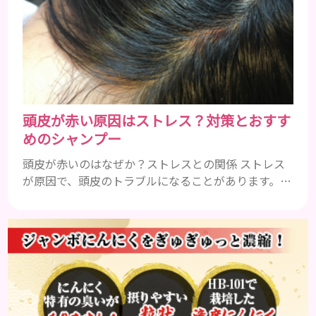
レルギーを引き起こすおそれがあるのかを説明しま
すね。 •フッ素･･･歯の表面のエナメルを守り強くし
たり、虫歯と防ぐ働きを持つ成分 •香味料 ･･･歯磨き
粉の風味や爽...
頭皮が赤い原因はストレス？対策とおすす
めのシャンプー
頭皮が赤いのはなぜか？ストレスとの関係 ストレス
が原因で、頭皮のトラブルになることがあります。頭
皮の赤みで悩んでいる人は ぜひ見てくださいね。 ス
トレス ストレスを多く感じると、交感神経が優位に
働きます。そのため、皮脂の分泌量が増えて炎症が起
きやすくなります。さらに、血行不良になり栄養が行
き届きません。ストレス解消は、頭皮の健康に大切
です。 アトピー性皮膚炎 頭皮が赤い状態は、アトピ
ー皮膚炎の可能...