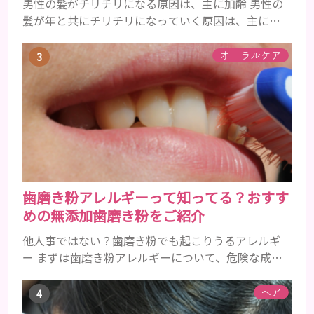
男性の髪がチリチリになる原因は、主に加齢 男性の
髪が年と共にチリチリになっていく原因は、主に加
齢です。 若い頃はしっかりとボリュームがあり、髪
にツヤがあった男性も、いつのまにか髪がチリチリ
オーラルケア
でペタンとするようになったと感じる人もいるでし
ょう。特に大人の男性としての魅力が出てくる40代
以降の男性に悩んでいる人が多い傾向があります。
髪が生え変わるサイクルは、年齢と共に乱れていき
ます。髪が太くならないま...
歯磨き粉アレルギーって知ってる？おすす
めの無添加歯磨き粉をご紹介
他人事ではない？歯磨き粉でも起こりうるアレルギ
ー まずは歯磨き粉アレルギーについて、危険な成分
とアレルギーの症状を解説しますね。 歯磨き粉に含
まれるアレルギーを起こすおそれのある成分 まず、
ヘア
普段お使いの歯磨き粉に含まれているどの成分にア