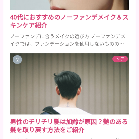
40代におすすめのノーファンデメイク＆ス
キンケア紹介
ノーファンデに合うメイクの選び方 ノーファンデメ
イクでは、ファンデーションを使用しないものの、
下地やBBクリーム、パウダーを使用することでカバ
ー力を補うことができます。 ファンデーションを使
ヘア
用しないことでカバー力に不安が残るところです
が、良いものをきちんと選んで使用すれば、しっか
りとツヤ肌に仕上げてくれます。 40代女性のノーフ
ァンデメイクでは肌悩みが露出しやすいので、カバー
力が必須ですが、同時に...
男性のチリチリ髪は加齢が原因？艶のある
髪を取り戻す方法をご紹介