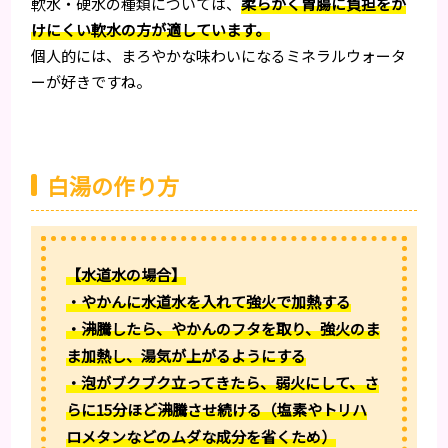
軟水・硬水の種類については、
柔らかく胃腸に負担をか
けにくい軟水の方が適しています。
個人的には、まろやかな味わいになるミネラルウォータ
ーが好きですね。
白湯の作り方
【水道水の場合】
・やかんに水道水を入れて強火で加熱する
・沸騰したら、やかんのフタを取り、強火のま
ま加熱し、湯気が上がるようにする
・泡がブクブク立ってきたら、弱火にして、さ
らに15分ほど沸騰させ続ける（塩素やトリハ
ロメタンなどのムダな成分を省くため）