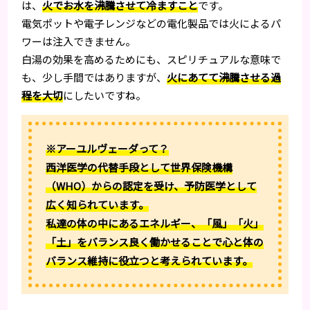
は、
火でお水を沸騰させて冷ますこと
です。
電気ポットや電子レンジなどの電化製品では火によるパ
ワーは注入できません。
白湯の効果を高めるためにも、スピリチュアルな意味で
も、少し手間ではありますが、
火にあてて沸騰させる過
程を大切
にしたいですね。
※アーユルヴェーダって？
西洋医学の代替手段として世界保険機構
（WHO）からの認定を受け、予防医学として
広く知られています。
私達の体の中にあるエネルギー、「風」「火」
「土」をバランス良く働かせることで心と体の
バランス維持に役立つと考えられています。