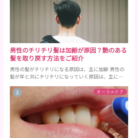
男性のチリチリ髪は加齢が原因？艶のある
髪を取り戻す方法をご紹介
男性の髪がチリチリになる原因は、主に加齢 男性の
髪が年と共にチリチリになっていく原因は、主に加
齢です。 若い頃はしっかりとボリュームがあり、髪
にツヤがあった男性も、いつのまにか髪がチリチリ
オーラルケア
でペタンとするようになったと感じる人もいるでし
ょう。特に大人の男性としての魅力が出てくる40代
以降の男性に悩んでいる人が多い傾向があります。
髪が生え変わるサイクルは、年齢と共に乱れていき
ます。髪が太くならないま...