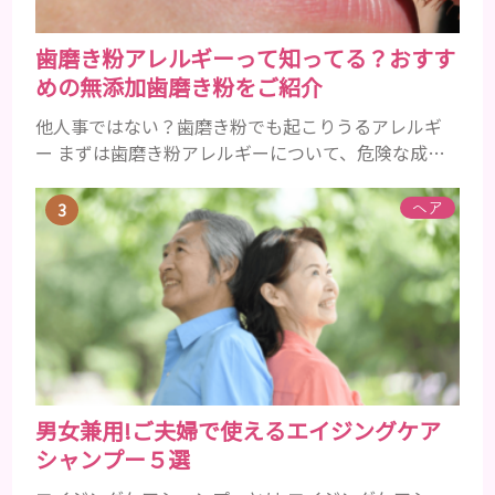
歯磨き粉アレルギーって知ってる？おすす
めの無添加歯磨き粉をご紹介
他人事ではない？歯磨き粉でも起こりうるアレルギ
ー まずは歯磨き粉アレルギーについて、危険な成分
とアレルギーの症状を解説しますね。 歯磨き粉に含
まれるアレルギーを起こすおそれのある成分 まず、
ヘア
普段お使いの歯磨き粉に含まれているどの成分にア
レルギーを引き起こすおそれがあるのかを説明しま
すね。 •フッ素･･･歯の表面のエナメルを守り強くし
たり、虫歯と防ぐ働きを持つ成分 •香味料 ･･･歯磨き
粉の風味や爽...
男女兼用!ご夫婦で使えるエイジングケア
シャンプー５選