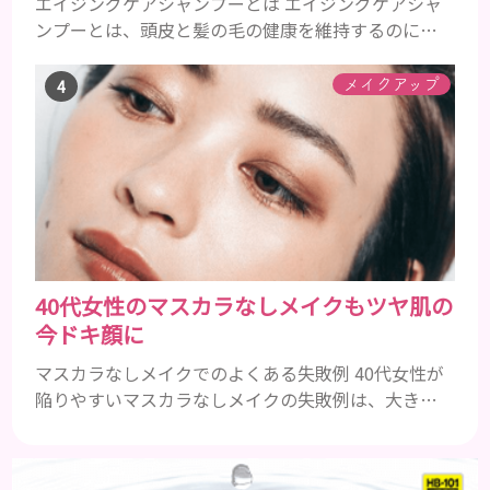
エイジングケアシャンプーとは エイジングケアシャ
ンプーとは、頭皮と髪の毛の健康を維持するのに必
要な栄養成分を配合したエイジングケア効果の高い
シャンプーのことです。 加齢とともに気になるの
メイクアップ
は、髪のボリュームやハリやコシ、ツヤなどがなく
なってくることや、抜け毛や薄毛、白髪など様々で
す。 自分の改善したい症状に効果的なエイジングケ
アシャンプーを使うことが大事です。 一般的に頭皮
環境をよくするには、アミノ...
40代女性のマスカラなしメイクもツヤ肌の
今ドキ顔に
マスカラなしメイクでのよくある失敗例 40代女性が
陥りやすいマスカラなしメイクの失敗例は、大きく
分けて３つです。 ①アイメイクにメリハリがなくぼ
やけて見える ②アイシャドウやアイラインで濃くな
りがち ③ファンデーションの粗が目立ち、老けて見