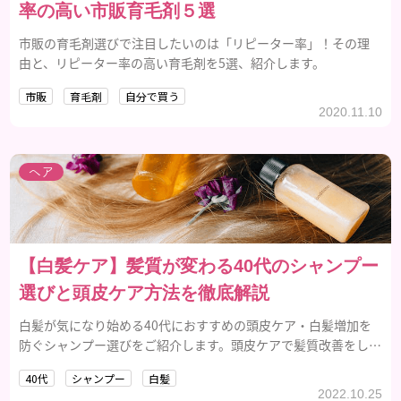
率の高い市販育毛剤５選
市販の育毛剤選びで注目したいのは「リピーター率」！その理
由と、リピーター率の高い育毛剤を5選、紹介します。
市販
育毛剤
自分で買う
2020.11.10
ヘア
【白髪ケア】髪質が変わる40代のシャンプー
選びと頭皮ケア方法を徹底解説
白髪が気になり始める40代におすすめの頭皮ケア・白髪増加を
防ぐシャンプー選びをご紹介します。頭皮ケアで髪質改善をして
いきましょう。
40代
シャンプー
白髪
2022.10.25