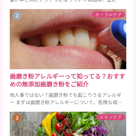
齢です。 若い頃はしっかりとボリュームがあり、髪
にツヤがあった男性も、いつのまにか髪がチリチリ
オーラルケア
でペタンとするようになったと感じる人もいるでし
ょう。特に大人の男性としての魅力が出てくる40代
以降の男性に悩んでいる人が多い傾向があります。
髪が生え変わるサイクルは、年齢と共に乱れていき
ます。髪が太くならないま...
歯磨き粉アレルギーって知ってる？おすす
めの無添加歯磨き粉をご紹介
他人事ではない？歯磨き粉でも起こりうるアレルギ
ー まずは歯磨き粉アレルギーについて、危険な成分
とアレルギーの症状を解説しますね。 歯磨き粉に含
まれるアレルギーを起こすおそれのある成分 まず、
スキンケア
普段お使いの歯磨き粉に含まれているどの成分にア
レルギーを引き起こすおそれがあるのかを説明しま