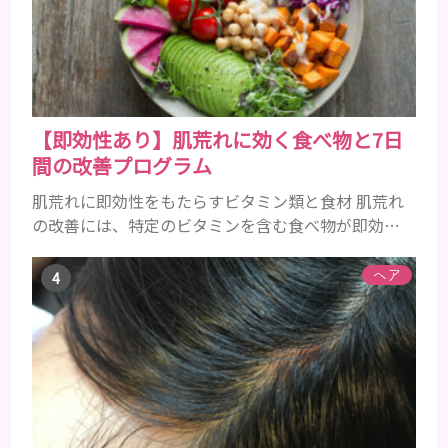
すね。 •フッ素･･･歯の表面のエナメルを守り強くし
たり、虫歯と防ぐ働きを持つ成分 •香味料 ･･･歯磨き
粉の風味や爽...
【即効性あり】肌荒れに効く食べ物と7日
間の改善プログラム
肌荒れに即効性をもたらすビタミン類と食材 肌荒れ
の改善には、特定のビタミンを含む食べ物が即効性
を発揮します。ビタミンA、B群、C、Eは肌の回復力
を高め、荒れた肌を内側から修復する栄養素です。
ヘア
ビタミンA：レバー、人参、ほうれん草など レバー、
人参、ほうれん草などに含まれるビタミンAは、肌の
ターンオーバーを正常化し、肌荒れを素早く修復し
ます。特にレバーは吸収率の高いレチノールを含み、
即効性が期待でき...