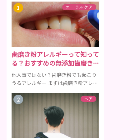
オーラルケア
歯磨き粉アレルギーって知って
る？おすすめの無添加歯磨き粉
をご紹介
他人事ではない？歯磨き粉でも起こり
うるアレルギー まずは歯磨き粉アレル
ギーについて、危険な成分とアレルギ
ーの症状を解説しますね。 歯磨き粉に
ヘア
含まれるアレルギーを起こすおそれの
ある成分 まず、普段お使いの歯磨き粉
に含まれているどの成分にアレルギー
を引き起こすおそれがあるのかを説明
しますね。 •フッ素･･･歯の表面のエナ