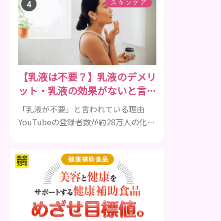
して一種類ではありません。人によっ
スキンケア
ても違いますし、症状や種類によって
も違います。まずはどんな病気なの
か、よりも、どんな種類のできものや
しこりがあるのかを解説いきましょ
う。 水疱 ご存知の方もいらっしゃるか
【乳液は不要？】乳液のデメリ
と思いますが、すいほう、と読みま
ット・乳液の効果がないと言わ
す。これは表皮や表皮下にできるもの
れている理由を解説！
です。表皮は0.2mmほ...
「乳液が不要」と言われている理由
YouTubeの登録者数が約28万人の化粧
品企画開発顧問(株)セララボ代表・か
ずのすけ氏がある発言をして話題にな
りました。 スキンケアで1番不要なも
のは『乳液』だと思ってます。成分を
見ると化粧水と変わらない(乳濁剤で濁
らせてゲル化剤で粘度付けてるだけの)
ものが多すぎますしそもそも油分を足