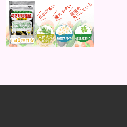
したいならクリームがあります。僕自
身ここ10年くらい乳液は使ってません
がなんの...