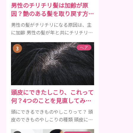
男性のチリチリ髪は加齢が原
メルを守り強くしたり、虫歯と防ぐ働
因？艶のある髪を取り戻す方法
きを持つ成分 •香味料 ･･･歯磨き粉の風
をご紹介
味や爽...
男性の髪がチリチリになる原因は、主
に加齢 男性の髪が年と共にチリチリに
なっていく原因は、主に加齢です。 若
い頃はしっかりとボリュームがあり、
ヘア
髪にツヤがあった男性も、いつのまに
か髪がチリチリでペタンとするように
なったと感じる人もいるでしょう。特
に大人の男性としての魅力が出てくる
40代以降の男性に悩んでいる人が多い
頭皮にできたしこり、これって
傾向があります。 髪が生え変わるサイ
何？4つのことを見直してみよ
クルは、年齢と共に乱れていきます。
う！
髪が太くならないま...
頭にできるできものやしこりって？ 頭
皮のできものやしこりの種類 頭皮にで
きるできものとしこり、といっても決