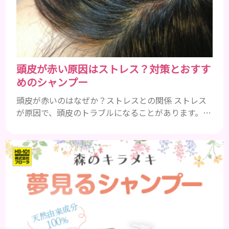
存知の方もいらっしゃるかと思いますが、すいほ
う、と読みます。これは表皮や表皮下にできるもので
す。表皮は0.2mmほ...
頭皮が赤い原因はストレス？対策とおすす
めのシャンプー
頭皮が赤いのはなぜか？ストレスとの関係 ストレス
が原因で、頭皮のトラブルになることがあります。頭
皮の赤みで悩んでいる人は ぜひ見てくださいね。 ス
トレス ストレスを多く感じると、交感神経が優位に
働きます。そのため、皮脂の分泌量が増えて炎症が起
きやすくなります。さらに、血行不良になり栄養が行
き届きません。ストレス解消は、頭皮の健康に大切
です。 アトピー性皮膚炎 頭皮が赤い状態は、アトピ
ー皮膚炎の可能...