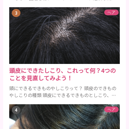
とアレルギーの症状を解説しますね。 歯磨き粉に含
まれるアレルギーを起こすおそれのある成分 まず、
ヘア
普段お使いの歯磨き粉に含まれているどの成分にア
レルギーを引き起こすおそれがあるのかを説明しま
すね。 •フッ素･･･歯の表面のエナメルを守り強くし
たり、虫歯と防ぐ働きを持つ成分 •香味料 ･･･歯磨き
粉の風味や爽...
頭皮にできたしこり、これって何？4つの
ことを見直してみよう！
頭にできるできものやしこりって？ 頭皮のできもの
やしこりの種類 頭皮にできるできものとしこり、と
いっても決して一種類ではありません。人によって
も違いますし、症状や種類によっても違います。まず
ヘア
はどんな病気なのか、よりも、どんな種類のできも
のやしこりがあるのかを解説いきましょう。 水疱 ご