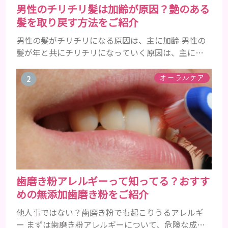
男性のチリチリ髪は加齢が原因？艶のある
髪を取り戻す方法をご紹介
男性の髪がチリチリになる原因は、主に加齢 男性の
髪が年と共にチリチリになっていく原因は、主に加
齢です。 若い頃はしっかりとボリュームがあり、髪
にツヤがあった男性も、いつのまにか髪がチリチリ
オーラルケア
でペタンとするようになったと感じる人もいるでし
ょう。特に大人の男性としての魅力が出てくる40代
以降の男性に悩んでいる人が多い傾向があります。
髪が生え変わるサイクルは、年齢と共に乱れていき
ます。髪が太くならないま...
歯磨き粉アレルギーって知ってる？おすす
めの無添加歯磨き粉をご紹介
他人事ではない？歯磨き粉でも起こりうるアレルギ
ー まずは歯磨き粉アレルギーについて、危険な成分