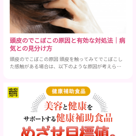
ターンオーバーを正常化し、肌荒れを素早く修復し
ます。特にレバーは吸収率の高いレチノールを含み、
即効性が期待でき...
頭皮のでこぼこの原因と有効な対処法｜病
気との見分け方
頭皮のでこぼこの原因 頭皮を触ってみてでこぼこし
た感触がある場合は、以下のような原因が考えられ
ます。 • 血行不良 • ニキビやできもの ここからはそれ
ぞれの原因を詳しく解説します。 血行不良 頭皮下は
筋肉がほとんどなく、血行不良を引き起こしやすい
部位です。 そのため、頭皮下の血流やリンパの流れ
が滞ると老廃物が溜まるためでこぼことした感触を
感じるようになります。 筋肉はほとんどないが、毛
細血管は多...