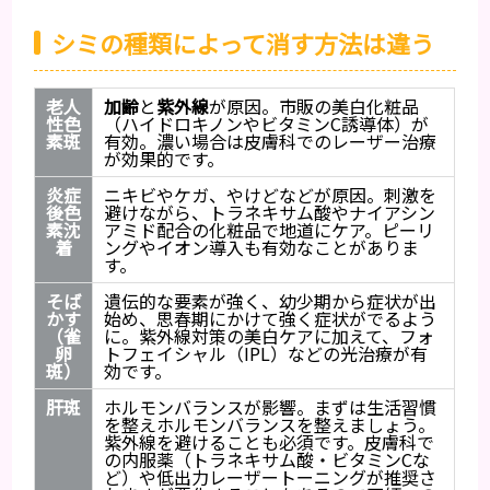
シミの種類によって消す方法は違う
老人
加齢
と
紫外線
が原因。市販の美白化粧品
性色
（ハイドロキノンやビタミンC誘導体）が
素斑
有効。濃い場合は皮膚科でのレーザー治療
が効果的です。
炎症
ニキビやケガ、やけどなどが原因。刺激を
後色
避けながら、トラネキサム酸やナイアシン
素沈
アミド配合の化粧品で地道にケア。ピーリ
着
ングやイオン導入も有効なことがありま
す。
そば
遺伝的な要素が強く、幼少期から症状が出
かす
始め、思春期にかけて強く症状がでるよう
（雀
に。紫外線対策の美白ケアに加えて、フォ
卵
トフェイシャル（IPL）などの光治療が有
斑）
効です。
肝斑
ホルモンバランスが影響。まずは生活習慣
を整えホルモンバランスを整えましょう。
紫外線を避けることも必須です。皮膚科で
の内服薬（トラネキサム酸・ビタミンCな
ど）や低出力レーザートーニングが推奨さ