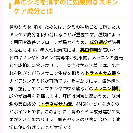
鼻のシミを消すのに効果的なスキン
ケア成分とは
鼻のシミを“消す”ためには、シミの種類ごとに適したス
キンケア成分を使い分けることが重要です。種類によっ
て原因や改善アプローチが異なるため、
成分選び
が結果
を左右します。老人性色素斑には、
美白作用
が高いハイ
ドロキノンやビタミンC誘導体が効果的。メラニンの還元
と生成抑制に働きかけます。炎症後色素沈着には、肌荒
れを防ぎながらメラニン生成を抑える
トラネキサム酸
や
ナイアシンアミドが有効です。そばかすには、紫外線対
策と並行してアルブチンやコウジ酸などの
メラニン抑制
成分が効果を発揮します。肝斑は刺激に弱いため、低刺
激の美白成分（
トラネキサム酸
、4MSKなど）を選ぶの
がポイントです。このように、鼻のシミは成分選びで効
果が大きく変わります。肌質やシミの状態に合わせて適
切に使い分けることが大切です。