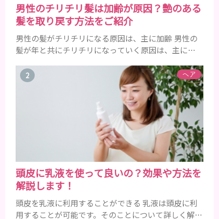
男性のチリチリ髪は加齢が原因？艶のある
髪を取り戻す方法をご紹介
男性の髪がチリチリになる原因は、主に加齢 男性の
髪が年と共にチリチリになっていく原因は、主に加
齢です。 若い頃はしっかりとボリュームがあり、髪
にツヤがあった男性も、いつのまにか髪がチリチリ
ヘア
でペタンとするようになったと感じる人もいるでし
ょう。特に大人の男性としての魅力が出てくる40代
以降の男性に悩んでいる人が多い傾向があります。
髪が生え変わるサイクルは、年齢と共に乱れていき
ます。髪が太くならないま...
頭皮に乳液を使って良いの？効果や方法を
解説します！
頭皮を乳液に利用することができる 乳液は頭皮に利
用することが可能です。そのことについて詳しく解説