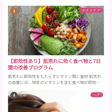
しましょう。 乳液とは水分と油分がバランスよく含
まれた化粧品 乳液とは水分と油分がバランスよく配
スキンケア
合されている化粧品のことです。 化粧水はその成分
のほとんどが水分ですが、乳液には油分が含まれて
いる点が違いといえます。 また、乳液との違いが曖
昧なものとしてローションがあり、ローションにも油
分が豊富に含まれて...
【即効性あり】肌荒れに効く食べ物と7日
間の改善プログラム
肌荒れに即効性をもたらすビタミン類と食材 肌荒れ
の改善には、特定のビタミンを含む食べ物が即効性
を発揮します。ビタミンA、B群、C、Eは肌の回復力
を高め、荒れた肌を内側から修復する栄養素です。
ヘア
ビタミンA：レバー、人参、ほうれん草など レバー、
人参、ほうれん草などに含まれるビタミンAは、肌の