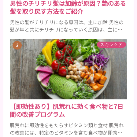
男性のチリチリ髪は加齢が原因？艶のある
髪を取り戻す方法をご紹介
男性の髪がチリチリになる原因は、主に加齢 男性の
髪が年と共にチリチリになっていく原因は、主に加
齢です。 若い頃はしっかりとボリュームがあり、髪
にツヤがあった男性も、いつのまにか髪がチリチリ
スキンケア
でペタンとするようになったと感じる人もいるでし
ょう。特に大人の男性としての魅力が出てくる40代
以降の男性に悩んでいる人が多い傾向があります。
髪が生え変わるサイクルは、年齢と共に乱れていき
ます。髪が太くならないま...
【即効性あり】肌荒れに効く食べ物と7日
間の改善プログラム
肌荒れに即効性をもたらすビタミン類と食材 肌荒れ
の改善には、特定のビタミンを含む食べ物が即効性