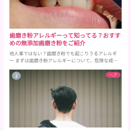
歯磨き粉アレルギーって知ってる？おすす
めの無添加歯磨き粉をご紹介
他人事ではない？歯磨き粉でも起こりうるアレルギ
ー まずは歯磨き粉アレルギーについて、危険な成分
とアレルギーの症状を解説しますね。 歯磨き粉に含
まれるアレルギーを起こすおそれのある成分 まず、
ヘア
普段お使いの歯磨き粉に含まれているどの成分にア
レルギーを引き起こすおそれがあるのかを説明しま
すね。 •フッ素･･･歯の表面のエナメルを守り強くし
たり、虫歯と防ぐ働きを持つ成分 •香味料 ･･･歯磨き
粉の風味や爽...