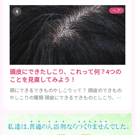
を発揮します。ビタミンA、B群、C、Eは肌の回復力
を高め、荒れた肌を内側から修復する栄養素です。
ヘア
ビタミンA：レバー、人参、ほうれん草など レバー、
人参、ほうれん草などに含まれるビタミンAは、肌の
ターンオーバーを正常化し、肌荒れを素早く修復し
ます。特にレバーは吸収率の高いレチノールを含み、
即効性が期待でき...
頭皮にできたしこり、これって何？4つの
ことを見直してみよう！
頭にできるできものやしこりって？ 頭皮のできもの
やしこりの種類 頭皮にできるできものとしこり、と
いっても決して一種類ではありません。人によって
も違いますし、症状や種類によっても違います。まず
はどんな病気なのか、よりも、どんな種類のできも
のやしこりがあるのかを解説いきましょう。 水疱 ご
存知の方もいらっしゃるかと思いますが、すいほ