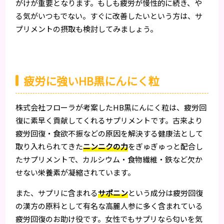
がけが重要となります。もしも疲労が慢性的に続き、や
る気がいつもでない。すぐに改善したいという方は、サ
プリメントの摂取も検討してみましょう。
疲労に強いHB黒にんにく粒
株式会社フローラが考案したHB黒にんにく粒は、疲労回
復に素早く貢献してくれるサプリメントです。古来より
疲労回復・食欲不振などの原因を解決する健康法として
取り入れられてきた
ニンニクの力
をぎゅぎゅっと配合し
たサプリメントで、カルシウム・食物繊維・鉄など欠か
せない栄養素が凝縮されています。
また、サプリに含まれる
サポニン
という成分は疲労回復
の漢方の原料として有名な高麗人参に多く含まれている
疲労回復のお助け役です。女性でもサプリなら匂いを気