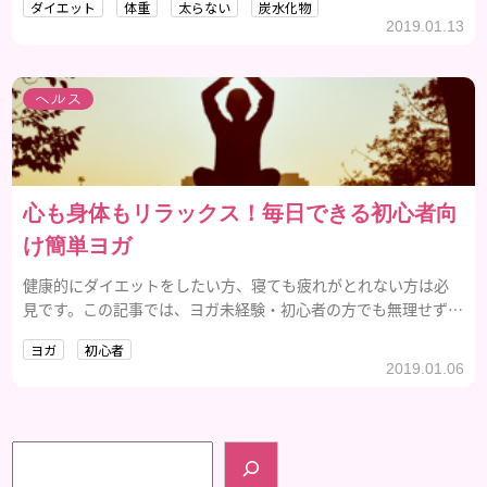
ダイエット
体重
太らない
炭水化物
するだけで体型を維持、あるいは痩せることは可能なんです。
2019.01.13
ヘルス
心も身体もリラックス！毎日できる初心者向
け簡単ヨガ
健康的にダイエットをしたい方、寝ても疲れがとれない方は必
見です。この記事では、ヨガ未経験・初心者の方でも無理せず簡
単に出来る、ヨガのポーズを紹介します。
ヨガ
初心者
2019.01.06
検索