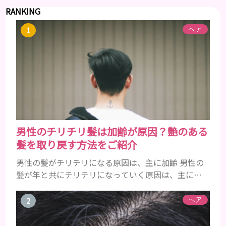
RANKING
ヘア
男性のチリチリ髪は加齢が原因？艶のある
髪を取り戻す方法をご紹介
男性の髪がチリチリになる原因は、主に加齢 男性の
髪が年と共にチリチリになっていく原因は、主に加
齢です。 若い頃はしっかりとボリュームがあり、髪
にツヤがあった男性も、いつのまにか髪がチリチリ
ヘア
でペタンとするようになったと感じる人もいるでし
ょう。特に大人の男性としての魅力が出てくる40代