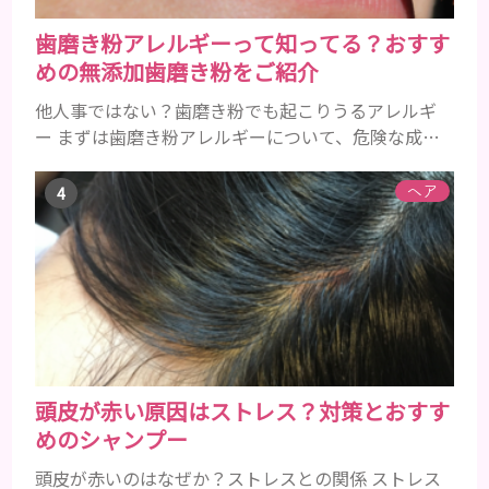
歯磨き粉アレルギーって知ってる？おすす
めの無添加歯磨き粉をご紹介
他人事ではない？歯磨き粉でも起こりうるアレルギ
ー まずは歯磨き粉アレルギーについて、危険な成分
とアレルギーの症状を解説しますね。 歯磨き粉に含
まれるアレルギーを起こすおそれのある成分 まず、
ヘア
普段お使いの歯磨き粉に含まれているどの成分にア
レルギーを引き起こすおそれがあるのかを説明しま
すね。 •フッ素･･･歯の表面のエナメルを守り強くし
たり、虫歯と防ぐ働きを持つ成分 •香味料 ･･･歯磨き
粉の風味や爽...
頭皮が赤い原因はストレス？対策とおすす
めのシャンプー
頭皮が赤いのはなぜか？ストレスとの関係 ストレス