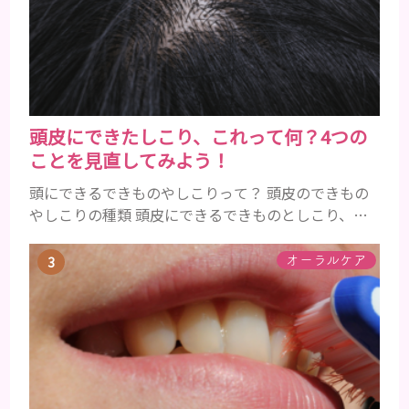
以降の男性に悩んでいる人が多い傾向があります。
髪が生え変わるサイクルは、年齢と共に乱れていき
ます。髪が太くならないま...
頭皮にできたしこり、これって何？4つの
ことを見直してみよう！
頭にできるできものやしこりって？ 頭皮のできもの
やしこりの種類 頭皮にできるできものとしこり、と
いっても決して一種類ではありません。人によって
も違いますし、症状や種類によっても違います。まず
オーラルケア
はどんな病気なのか、よりも、どんな種類のできも
のやしこりがあるのかを解説いきましょう。 水疱 ご
存知の方もいらっしゃるかと思いますが、すいほ
う、と読みます。これは表皮や表皮下にできるもので
す。表皮は0.2mmほ...