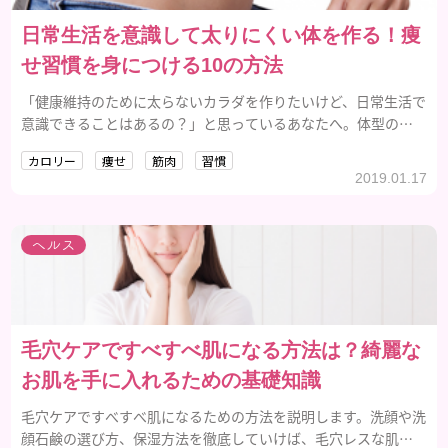
日常生活を意識して太りにくい体を作る！痩
せ習慣を身につける10の方法
「健康維持のために太らないカラダを作りたいけど、日常生活で
意識できることはあるの？」と思っているあなたへ。体型のキ
ープってとても難しいですよね。そこで今回は、太りにくい身
カロリー
痩せ
筋肉
習慣
体を作るための痩せ習慣をご紹介します！
2019.01.17
ヘルス
毛穴ケアですべすべ肌になる方法は？綺麗な
お肌を手に入れるための基礎知識
毛穴ケアですべすべ肌になるための方法を説明します。洗顔や洗
顔石鹸の選び方、保湿方法を徹底していけば、毛穴レスな肌を