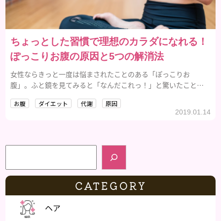
ちょっとした習慣で理想のカラダになれる！
ぽっこりお腹の原因と5つの解消法
女性ならきっと一度は悩まされたことのある「ぽっこりお
腹」。ふと鏡を見てみると「なんだこれっ！」と驚いたことも
あるのではないでしょうか。そこで今回は、ぽっこりお腹の原
お腹
ダイエット
代謝
原因
因と解消方法をご紹介！ぜひ試してみて、理想のボディラインを
2019.01.14
取り戻しましょう。
検索
CATEGORY
ヘア