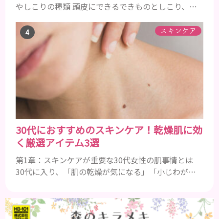
やしこりの種類 頭皮にできるできものとしこり、と
いっても決して一種類ではありません。人によって
も違いますし、症状や種類によっても違います。まず
スキンケア
はどんな病気なのか、よりも、どんな種類のできも
のやしこりがあるのかを解説いきましょう。 水疱 ご
存知の方もいらっしゃるかと思いますが、すいほ
う、と読みます。これは表皮や表皮下にできるもので
す。表皮は0.2mmほ...
30代におすすめのスキンケア！乾燥肌に効
く厳選アイテム3選
第1章：スキンケアが重要な30代女性の肌事情とは
30代に入り、「肌の乾燥が気になる」「小じわが増
えた」と感じるなら、それはまさしく肌変化のサイ
ン。20代と同じスキンケアでは、これからの肌を健
やかに保つことは困難です。20代の頃は適当に食べ
て、メイクオフを忘れてしまっても、新陳代謝が良い