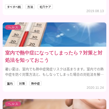
手に入れられますよ。
すべすべ肌
方法
毛穴ケア
2019.08.13
ヘルス
室内で熱中症になってしまったら？対策と対
処法を知っておこう
暑い夏は、室内でも熱中症発症リスクは高まります。室内での熱
中症を防ぐ対策方法と、もしなってしまった場合の対処法を解説
します。
室内
対策
熱中症
2020.11.24
ヘルス