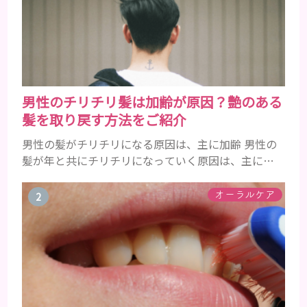
男性のチリチリ髪は加齢が原因？艶のある
髪を取り戻す方法をご紹介
男性の髪がチリチリになる原因は、主に加齢 男性の
髪が年と共にチリチリになっていく原因は、主に加
齢です。 若い頃はしっかりとボリュームがあり、髪
にツヤがあった男性も、いつのまにか髪がチリチリ
オーラルケア
でペタンとするようになったと感じる人もいるでし
ょう。特に大人の男性としての魅力が出てくる40代
以降の男性に悩んでいる人が多い傾向があります。
髪が生え変わるサイクルは、年齢と共に乱れていき
ます。髪が太くならないま...