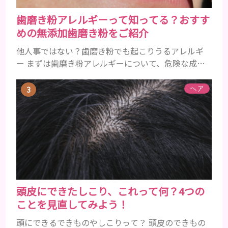
歯磨き粉アレルギーって知ってる？おすす
めの無添加歯磨き粉をご紹介
他人事ではない？歯磨き粉でも起こりうるアレルギ
ー まずは歯磨き粉アレルギーについて、危険な成分
とアレルギーの症状を解説しますね。 歯磨き粉に含
まれるアレルギーを起こすおそれのある成分 まず、
ヘア
普段お使いの歯磨き粉に含まれているどの成分にア
レルギーを引き起こすおそれがあるのかを説明しま
すね。 •フッ素･･･歯の表面のエナメルを守り強くし
たり、虫歯と防ぐ働きを持つ成分 •香味料 ･･･歯磨き
粉の風味や爽...
頭皮にできたしこり、これって何？4つの
ことを見直してみよう！
頭にできるできものやしこりって？ 頭皮のできもの