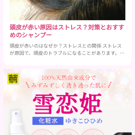
即効性が期待でき...
頭皮が赤い原因はストレス？対策とおすす
めのシャンプー
頭皮が赤いのはなぜか？ストレスとの関係 ストレス
が原因で、頭皮のトラブルになることがあります。頭
皮の赤みで悩んでいる人は ぜひ見てくださいね。 ス
トレス ストレスを多く感じると、交感神経が優位に
働きます。そのため、皮脂の分泌量が増えて炎症が起
きやすくなります。さらに、血行不良になり栄養が行
き届きません。ストレス解消は、頭皮の健康に大切
です。 アトピー性皮膚炎 頭皮が赤い状態は、アトピ
ー皮膚炎の可能...