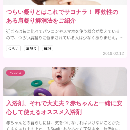
つらい凝りとはこれでサヨナラ！ 即効性の
ある肩凝り解消法をご紹介
近ごろは昔に比べてパソコンやスマホを使う機会が増えている
ので、つらい肩凝りに悩まされている人は少なくありません。そ
こで今回はおすすめの「肩凝り解消法」をご紹介します。溜まっ
つらい
肩凝り
解消
た凝りを和らげて、快適な毎日を過ごしていきましょう。
2019.02.12
ヘルス
入浴剤、それで大丈夫？赤ちゃんと一緒に安
心して使えるオススメ入浴剤
赤ちゃんとの暮らしには、気をつけなければいけないことがた
くさんありますよね。入浴剤にもなるべく天然由来、無添加に