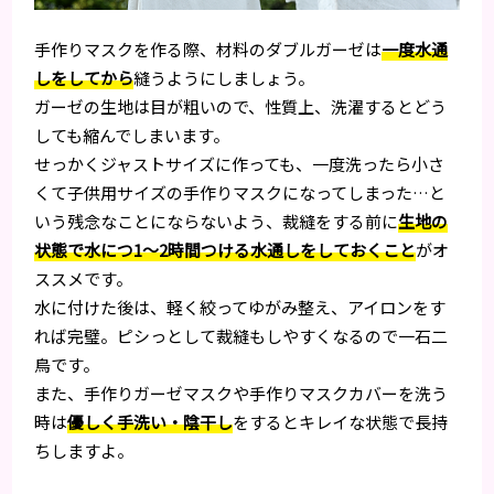
手作りマスクを作る際、材料のダブルガーゼは
一度水通
しをしてから
縫うようにしましょう。
ガーゼの生地は目が粗いので、性質上、洗濯するとどう
しても縮んでしまいます。
せっかくジャストサイズに作っても、一度洗ったら小さ
くて子供用サイズの手作りマスクになってしまった…と
いう残念なことにならないよう、裁縫をする前に
生地の
状態で水につ1～2時間つける水通しをしておくこと
がオ
ススメです。
水に付けた後は、軽く絞ってゆがみ整え、アイロンをす
れば完璧。ピシっとして裁縫もしやすくなるので一石二
鳥です。
また、手作りガーゼマスクや手作りマスクカバーを洗う
時は
優しく手洗い・陰干し
をするとキレイな状態で長持
ちしますよ。