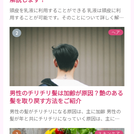
頭皮を乳液に利用することができる 乳液は頭皮に利
用することが可能です。そのことについて詳しく解説
しましょう。 乳液とは水分と油分がバランスよく含
まれた化粧品 乳液とは水分と油分がバランスよく配
ヘア
合されている化粧品のことです。 化粧水はその成分
のほとんどが水分ですが、乳液には油分が含まれて
いる点が違いといえます。 また、乳液との違いが曖
昧なものとしてローションがあり、ローションにも油
分が豊富に含まれて...
男性のチリチリ髪は加齢が原因？艶のある
髪を取り戻す方法をご紹介
男性の髪がチリチリになる原因は、主に加齢 男性の
髪が年と共にチリチリになっていく原因は、主に加
齢です。 若い頃はしっかりとボリュームがあり、髪
にツヤがあった男性も、いつのまにか髪がチリチリ
スキンケア