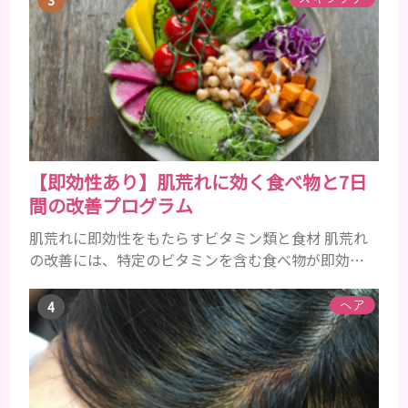
でペタンとするようになったと感じる人もいるでし
ょう。特に大人の男性としての魅力が出てくる40代
以降の男性に悩んでいる人が多い傾向があります。
髪が生え変わるサイクルは、年齢と共に乱れていき
ます。髪が太くならないま...
【即効性あり】肌荒れに効く食べ物と7日
間の改善プログラム
肌荒れに即効性をもたらすビタミン類と食材 肌荒れ
の改善には、特定のビタミンを含む食べ物が即効性
を発揮します。ビタミンA、B群、C、Eは肌の回復力
を高め、荒れた肌を内側から修復する栄養素です。
ヘア
ビタミンA：レバー、人参、ほうれん草など レバー、
人参、ほうれん草などに含まれるビタミンAは、肌の
ターンオーバーを正常化し、肌荒れを素早く修復し
ます。特にレバーは吸収率の高いレチノールを含み、