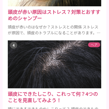
頭皮が赤い原因はストレス？対策とおすす
めのシャンプー
頭皮が赤いのはなぜか？ストレスとの関係 ストレス
が原因で、頭皮のトラブルになることがあります。頭
皮の赤みで悩んでいる人は ぜひ見てくださいね。 ス
トレス ストレスを多く感じると、交感神経が優位に
ヘア
働きます。そのため、皮脂の分泌量が増えて炎症が起
きやすくなります。さらに、血行不良になり栄養が行
き届きません。ストレス解消は、頭皮の健康に大切
です。 アトピー性皮膚炎 頭皮が赤い状態は、アトピ
ー皮膚炎の可能...
頭皮にできたしこり、これって何？4つの
ことを見直してみよう！
頭にできるできものやしこりって？ 頭皮のできもの