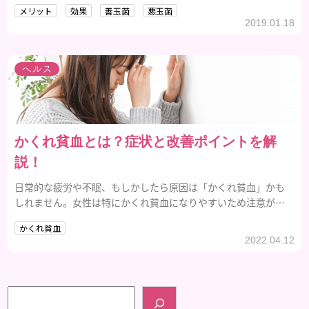
メリット
効果
善玉菌
悪玉菌
の中から美しくなりましょう！
2019.01.18
ヘルス
かくれ貧血とは？症状と改善ポイントを解
説！
日常的な疲労や不眠、もしかしたら原因は「かくれ貧血」かも
しれません。女性は特にかくれ貧血になりやすいため注意が必
要です。かくれ貧血の原因を把握し、改善していきましょう。
かくれ貧血
2022.04.12
検索