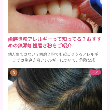
ょう。特に大人の男性としての魅力が出てくる40代
以降の男性に悩んでいる人が多い傾向があります。
髪が生え変わるサイクルは、年齢と共に乱れていき
ます。髪が太くならないま...
歯磨き粉アレルギーって知ってる？おすす
めの無添加歯磨き粉をご紹介
他人事ではない？歯磨き粉でも起こりうるアレルギ
ー まずは歯磨き粉アレルギーについて、危険な成分
とアレルギーの症状を解説しますね。 歯磨き粉に含
まれるアレルギーを起こすおそれのある成分 まず、
ヘア
普段お使いの歯磨き粉に含まれているどの成分にア
レルギーを引き起こすおそれがあるのかを説明しま
すね。 •フッ素･･･歯の表面のエナメルを守り強くし
たり、虫歯と防ぐ働きを持つ成分 •香味料 ･･･歯磨き
粉の風味や爽...