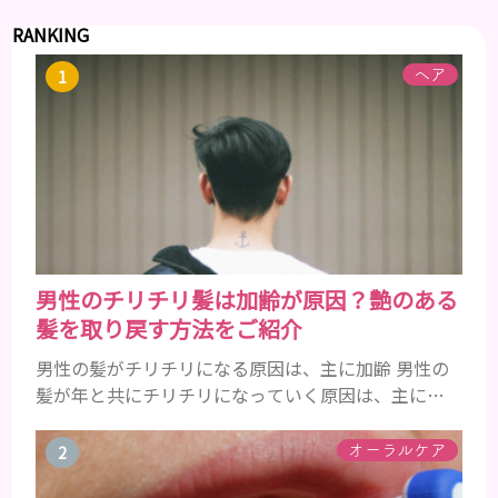
RANKING
ヘア
男性のチリチリ髪は加齢が原因？艶のある
髪を取り戻す方法をご紹介
男性の髪がチリチリになる原因は、主に加齢 男性の
髪が年と共にチリチリになっていく原因は、主に加
齢です。 若い頃はしっかりとボリュームがあり、髪
にツヤがあった男性も、いつのまにか髪がチリチリ
オーラルケア
でペタンとするようになったと感じる人もいるでし