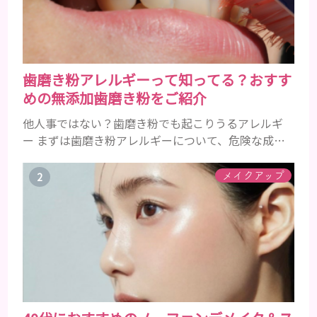
歯磨き粉アレルギーって知ってる？おすす
めの無添加歯磨き粉をご紹介
他人事ではない？歯磨き粉でも起こりうるアレルギ
ー まずは歯磨き粉アレルギーについて、危険な成分
とアレルギーの症状を解説しますね。 歯磨き粉に含
まれるアレルギーを起こすおそれのある成分 まず、
メイクアップ
普段お使いの歯磨き粉に含まれているどの成分にア
レルギーを引き起こすおそれがあるのかを説明しま
すね。 •フッ素･･･歯の表面のエナメルを守り強くし
たり、虫歯と防ぐ働きを持つ成分 •香味料 ･･･歯磨き
粉の風味や爽...