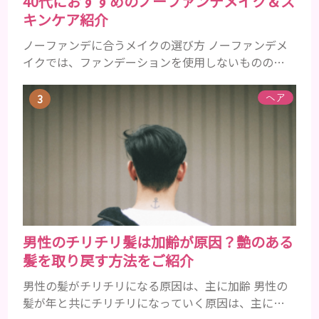
40代におすすめのノーファンデメイク＆ス
キンケア紹介
ノーファンデに合うメイクの選び方 ノーファンデメ
イクでは、ファンデーションを使用しないものの、
下地やBBクリーム、パウダーを使用することでカバ
ー力を補うことができます。 ファンデーションを使
ヘア
用しないことでカバー力に不安が残るところです
が、良いものをきちんと選んで使用すれば、しっか
りとツヤ肌に仕上げてくれます。 40代女性のノーフ
ァンデメイクでは肌悩みが露出しやすいので、カバー
力が必須ですが、同時に...
男性のチリチリ髪は加齢が原因？艶のある
髪を取り戻す方法をご紹介
男性の髪がチリチリになる原因は、主に加齢 男性の
髪が年と共にチリチリになっていく原因は、主に加