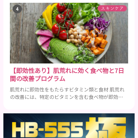
齢です。 若い頃はしっかりとボリュームがあり、髪
にツヤがあった男性も、いつのまにか髪がチリチリ
スキンケア
でペタンとするようになったと感じる人もいるでし
ょう。特に大人の男性としての魅力が出てくる40代
以降の男性に悩んでいる人が多い傾向があります。
髪が生え変わるサイクルは、年齢と共に乱れていき
ます。髪が太くならないま...
【即効性あり】肌荒れに効く食べ物と7日
間の改善プログラム
肌荒れに即効性をもたらすビタミン類と食材 肌荒れ
の改善には、特定のビタミンを含む食べ物が即効性
を発揮します。ビタミンA、B群、C、Eは肌の回復力
を高め、荒れた肌を内側から修復する栄養素です。
ビタミンA：レバー、人参、ほうれん草など レバー、
人参、ほうれん草などに含まれるビタミンAは、肌の
ターンオーバーを正常化し、肌荒れを素早く修復し