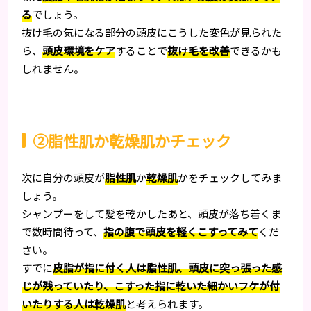
る
でしょう。
抜け毛の気になる部分の頭皮にこうした変色が見られた
ら、
頭皮環境をケア
することで
抜け毛を改善
できるかも
しれません。
②脂性肌か乾燥肌かチェック
次に自分の頭皮が
脂性肌
か
乾燥肌
かをチェックしてみま
しょう。
シャンプーをして髪を乾かしたあと、頭皮が落ち着くま
で数時間待って、
指の腹で頭皮を軽くこすってみて
くだ
さい。
すでに
皮脂が指に付く人は脂性肌、頭皮に突っ張った感
じが残っていたり、こすった指に乾いた細かいフケが付
いたりする人は乾燥肌
と考えられます。