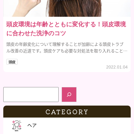
頭皮環境は年齢とともに変化する！頭皮環境
に合わせた洗浄のコツ
頭皮の年齢変化について理解することが加齢による頭皮トラブ
ル改善の近道です。頭皮ケアも必要な対処法を取り入れることが
大切！頭皮の年齢変化、そして必要な頭皮ケアについて見てい
頭皮
きましょう。
2022.01.04
検索
CATEGORY
ヘア