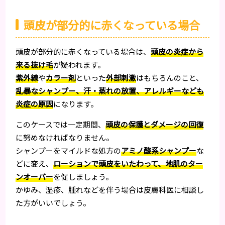
頭皮が部分的に赤くなっている場合
頭皮が部分的に赤くなっている場合は、
頭皮の炎症から
来る抜け毛
が疑われます。
紫外線
や
カラー剤
といった
外部刺激
はもちろんのこと、
乱暴なシャンプー、汗・蒸れの放置、アレルギーなども
炎症の原因
になります。
このケースでは一定期間、
頭皮の保護とダメージの回復
に努めなければなりません。
シャンプーをマイルドな処方の
アミノ酸系シャンプー
な
どに変え、
ローションで頭皮をいたわって、地肌のター
ンオーバー
を促しましょう。
かゆみ、湿疹、腫れなどを伴う場合は皮膚科医に相談し
た方がいいでしょう。