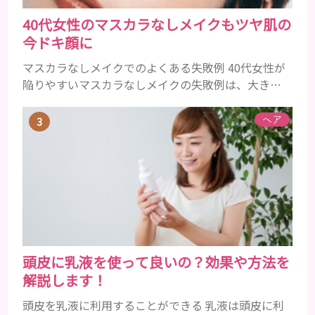
40代女性のマスカラなしメイクもツヤ肌の
今ドキ顔に
マスカラなしメイクでのよくある失敗例 40代女性が
陥りやすいマスカラなしメイクの失敗例は、大きく
分けて３つです。 ①アイメイクにメリハリがなくぼ
やけて見える ②アイシャドウやアイラインで濃くな
ヘア
りがち ③ファンデーションの粗が目立ち、老けて見
える ①アイメイクにメリハリがなくぼやけて見える
いつものメイクにただマスカラを除いただけでは、
メリハリがなく腑抜けた印象になり、目元が引き締ま
らず、ぼやけて見...
頭皮に乳液を使って良いの？効果や方法を
解説します！
頭皮を乳液に利用することができる 乳液は頭皮に利