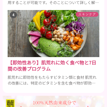
用することが可能です。そのことについて詳しく解説
しましょう。 乳液とは水分と油分がバランスよく含
まれた化粧品 乳液とは水分と油分がバランスよく配
スキンケア
合されている化粧品のことです。 化粧水はその成分
のほとんどが水分ですが、乳液には油分が含まれて
いる点が違いといえます。 また、乳液との違いが曖
昧なものとしてローションがあり、ローションにも油
分が豊富に含まれて...
【即効性あり】肌荒れに効く食べ物と7日
間の改善プログラム
肌荒れに即効性をもたらすビタミン類と食材 肌荒れ
の改善には、特定のビタミンを含む食べ物が即効性
を発揮します。ビタミンA、B群、C、Eは肌の回復力
を高め、荒れた肌を内側から修復する栄養素です。
ビタミンA：レバー、人参、ほうれん草など レバー、
人参、ほうれん草などに含まれるビタミンAは、肌の