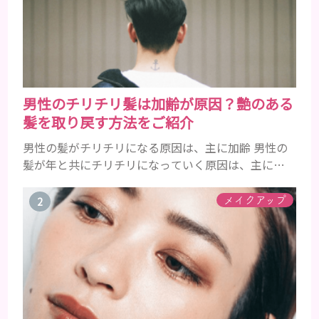
男性のチリチリ髪は加齢が原因？艶のある
髪を取り戻す方法をご紹介
男性の髪がチリチリになる原因は、主に加齢 男性の
髪が年と共にチリチリになっていく原因は、主に加
齢です。 若い頃はしっかりとボリュームがあり、髪
にツヤがあった男性も、いつのまにか髪がチリチリ
メイクアップ
でペタンとするようになったと感じる人もいるでし
ょう。特に大人の男性としての魅力が出てくる40代
以降の男性に悩んでいる人が多い傾向があります。
髪が生え変わるサイクルは、年齢と共に乱れていき
ます。髪が太くならないま...