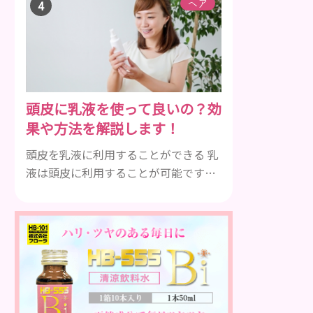
分を配合したエイジングケア効果の高
ヘア
いシャンプーのことです。 加齢ととも
に気になるのは、髪のボリュームやハ
リやコシ、ツヤなどがなくなってくる
ことや、抜け毛や薄毛、白髪など様々
です。 自分の改善したい症状に効果的
頭皮に乳液を使って良いの？効
なエイジングケアシャンプーを使うこ
果や方法を解説します！
とが大事です。 一般的に頭皮環境をよ
くするには、アミノ...
頭皮を乳液に利用することができる 乳
液は頭皮に利用することが可能です。
そのことについて詳しく解説しましょ
う。 乳液とは水分と油分がバランスよ
く含まれた化粧品 乳液とは水分と油分
がバランスよく配合されている化粧品
のことです。 化粧水はその成分のほと
んどが水分ですが、乳液には油分が含
まれている点が違いといえます。 ま