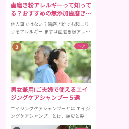
歯磨き粉アレルギーって知って
傾向があります。 髪が生え変わるサイ
る？おすすめの無添加歯磨き粉
クルは、年齢と共に乱れていきます。
をご紹介
髪が太くならないま...
他人事ではない？歯磨き粉でも起こり
うるアレルギー まずは歯磨き粉アレル
ギーについて、危険な成分とアレルギ
ーの症状を解説しますね。 歯磨き粉に
ヘア
含まれるアレルギーを起こすおそれの
ある成分 まず、普段お使いの歯磨き粉
に含まれているどの成分にアレルギー
を引き起こすおそれがあるのかを説明
しますね。 •フッ素･･･歯の表面のエナ
男女兼用!ご夫婦で使えるエイ
メルを守り強くしたり、虫歯と防ぐ働
ジングケアシャンプー５選
きを持つ成分 •香味料 ･･･歯磨き粉の風
味や爽...
エイジングケアシャンプーとは エイジ
ングケアシャンプーとは、頭皮と髪の
毛の健康を維持するのに必要な栄養成