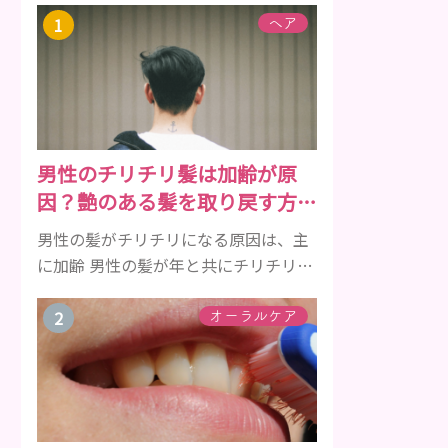
ヘア
男性のチリチリ髪は加齢が原
因？艶のある髪を取り戻す方法
をご紹介
男性の髪がチリチリになる原因は、主
に加齢 男性の髪が年と共にチリチリに
なっていく原因は、主に加齢です。 若
い頃はしっかりとボリュームがあり、
オーラルケア
髪にツヤがあった男性も、いつのまに
か髪がチリチリでペタンとするように
なったと感じる人もいるでしょう。特
に大人の男性としての魅力が出てくる
40代以降の男性に悩んでいる人が多い