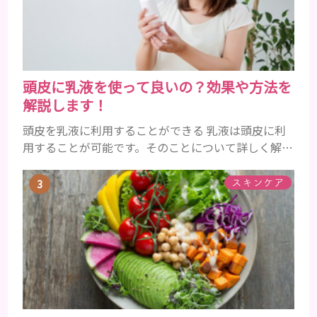
髪が生え変わるサイクルは、年齢と共に乱れていき
ます。髪が太くならないま...
頭皮に乳液を使って良いの？効果や方法を
解説します！
頭皮を乳液に利用することができる 乳液は頭皮に利
用することが可能です。そのことについて詳しく解説
しましょう。 乳液とは水分と油分がバランスよく含
まれた化粧品 乳液とは水分と油分がバランスよく配
スキンケア
合されている化粧品のことです。 化粧水はその成分
のほとんどが水分ですが、乳液には油分が含まれて
いる点が違いといえます。 また、乳液との違いが曖
昧なものとしてローションがあり、ローションにも油
分が豊富に含まれて...