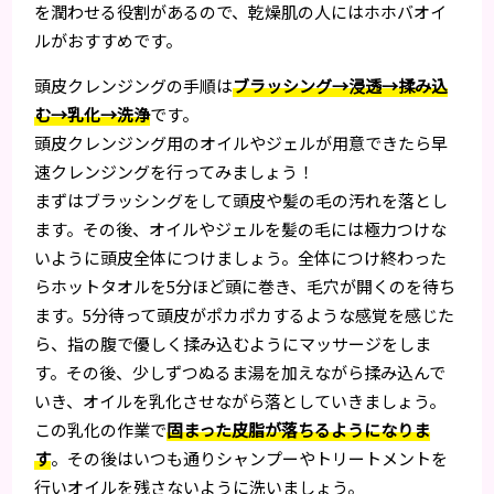
を潤わせる役割があるので、乾燥肌の人にはホホバオイ
ルがおすすめです。
頭皮クレンジングの手順は
ブラッシング→浸透→揉み込
む→乳化→洗浄
です。
頭皮クレンジング用のオイルやジェルが用意できたら早
速クレンジングを行ってみましょう！
まずはブラッシングをして頭皮や髪の毛の汚れを落とし
ます。その後、オイルやジェルを髪の毛には極力つけな
いように頭皮全体につけましょう。全体につけ終わった
らホットタオルを5分ほど頭に巻き、毛穴が開くのを待ち
ます。5分待って頭皮がポカポカするような感覚を感じた
ら、指の腹で優しく揉み込むようにマッサージをしま
す。その後、少しずつぬるま湯を加えながら揉み込んで
いき、オイルを乳化させながら落としていきましょう。
この乳化の作業で
固まった皮脂が落ちるようになりま
す
。その後はいつも通りシャンプーやトリートメントを
行いオイルを残さないように洗いましょう。