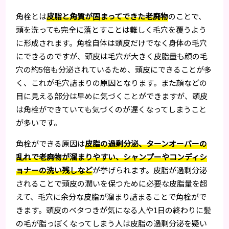
角栓とは
皮脂と角質が固まってできた老廃物
のことで、
頭を洗っても完全に落とすことは難しく毛穴を覆うよう
に形成されます。角栓自体は頭皮だけでなく身体の毛穴
にできるのですが、頭皮は毛穴が大きく皮脂量も顔の毛
穴の約5倍も分泌されているため、頭皮にできることが多
く、これが毛穴詰まりの原因となります。また顔などの
目に見える部分は早めに気づくことができますが、頭皮
は角栓ができていても気づくのが遅くなってしまうこと
が多いです。
角栓ができる原因は
皮脂の過剰分泌、ターンオーバーの
乱れで老廃物が溜まりやすい、シャンプーやコンディシ
ョナーの洗い残しなど
が挙げられます。皮脂が過剰分泌
されることで頭皮の潤いを保つために必要な皮脂量を超
えて、毛穴に余分な皮脂が溜まり詰まることで角栓がで
きます。頭皮のベタつきが気になる人や1日の終わりに髪
の毛が脂っぽくなってしまう人は皮脂の過剰分泌を疑い