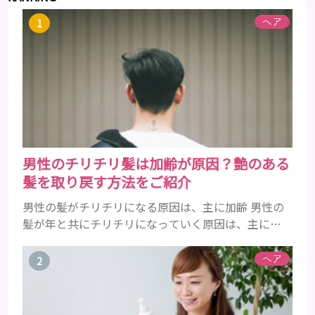
ヘア
男性のチリチリ髪は加齢が原因？艶のある
髪を取り戻す方法をご紹介
男性の髪がチリチリになる原因は、主に加齢 男性の
髪が年と共にチリチリになっていく原因は、主に加
齢です。 若い頃はしっかりとボリュームがあり、髪
にツヤがあった男性も、いつのまにか髪がチリチリ
ヘア
でペタンとするようになったと感じる人もいるでし
ょう。特に大人の男性としての魅力が出てくる40代
以降の男性に悩んでいる人が多い傾向があります。