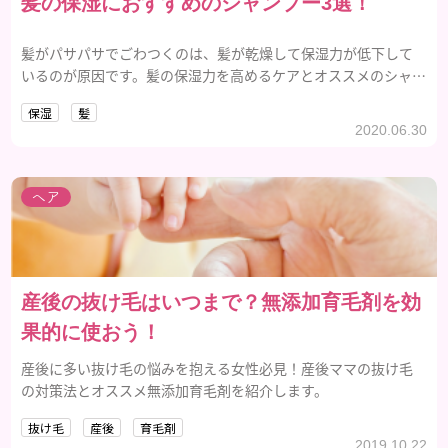
髪の保湿におすすめのシャンプー3選！
髪がパサパサでごわつくのは、髪が乾燥して保湿力が低下して
いるのが原因です。髪の保湿力を高めるケアとオススメのシャン
プー3選をご紹介します。
保湿
髪
2020.06.30
ヘア
産後の抜け毛はいつまで？無添加育毛剤を効
果的に使おう！
産後に多い抜け毛の悩みを抱える女性必見！産後ママの抜け毛
の対策法とオススメ無添加育毛剤を紹介します。
抜け毛
産後
育毛剤
2019.10.22