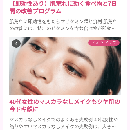
【即効性あり】肌荒れに効く食べ物と7日
間の改善プログラム
肌荒れに即効性をもたらすビタミン類と食材 肌荒れ
の改善には、特定のビタミンを含む食べ物が即効性
を発揮します。ビタミンA、B群、C、Eは肌の回復力
を高め、荒れた肌を内側から修復する栄養素です。
メイクアップ
ビタミンA：レバー、人参、ほうれん草など レバー、
人参、ほうれん草などに含まれるビタミンAは、肌の
ターンオーバーを正常化し、肌荒れを素早く修復し
ます。特にレバーは吸収率の高いレチノールを含み、
即効性が期待でき...
40代女性のマスカラなしメイクもツヤ肌の
今ドキ顔に
マスカラなしメイクでのよくある失敗例 40代女性が
陥りやすいマスカラなしメイクの失敗例は、大きく