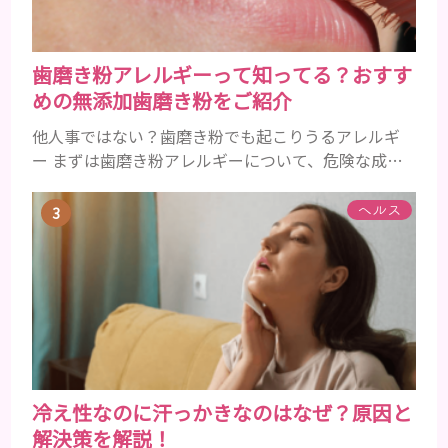
歯磨き粉アレルギーって知ってる？おすす
めの無添加歯磨き粉をご紹介
他人事ではない？歯磨き粉でも起こりうるアレルギ
ー まずは歯磨き粉アレルギーについて、危険な成分
とアレルギーの症状を解説しますね。 歯磨き粉に含
まれるアレルギーを起こすおそれのある成分 まず、
ヘルス
普段お使いの歯磨き粉に含まれているどの成分にア
レルギーを引き起こすおそれがあるのかを説明しま
すね。 •フッ素･･･歯の表面のエナメルを守り強くし
たり、虫歯と防ぐ働きを持つ成分 •香味料 ･･･歯磨き
粉の風味や爽...
冷え性なのに汗っかきなのはなぜ？原因と
解決策を解説！