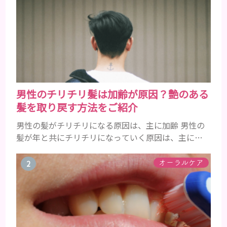
男性のチリチリ髪は加齢が原因？艶のある
髪を取り戻す方法をご紹介
男性の髪がチリチリになる原因は、主に加齢 男性の
髪が年と共にチリチリになっていく原因は、主に加
齢です。 若い頃はしっかりとボリュームがあり、髪
にツヤがあった男性も、いつのまにか髪がチリチリ
オーラルケア
でペタンとするようになったと感じる人もいるでし
ょう。特に大人の男性としての魅力が出てくる40代
以降の男性に悩んでいる人が多い傾向があります。
髪が生え変わるサイクルは、年齢と共に乱れていき
ます。髪が太くならないま...