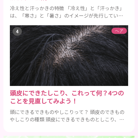
冷え性と汗っかきの特徴 「冷え性」と「汗っかき」
は、「寒さ」と「暑さ」のイメージが先行している
ことから、真逆の症状であると認識されがちです。
冷え性とは 冷え性とは、本来であれば寒さを感じる
ヘア
ことのない温度であるにも関わらず、手足などが凍っ
たように冷たくて辛いと感じることを指します。
「暖かい部屋にいるのに手足が冷たい」「布団をか
けても手足が冷たくて寝れない」などの症状に悩ん
でいる方は、冷え性の可能...
頭皮にできたしこり、これって何？4つの
ことを見直してみよう！
頭にできるできものやしこりって？ 頭皮のできもの
やしこりの種類 頭皮にできるできものとしこり、と
いっても決して一種類ではありません。人によって
も違いますし、症状や種類によっても違います。まず