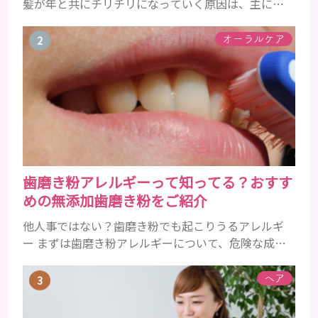
髪が年と共にチリチリになっていく原因は、主に加
齢です。 若い頃はしっかりとボリュームがあり、髪
にツヤがあった男性も、いつのまにか髪がチリチリ
オーラルケア
でペタンとするようになったと感じる人もいるでし
ょう。特に大人の男性としての魅力が出てくる40代
以降の男性に悩んでいる人が多い傾向があります。
髪が生え変わるサイクルは、年齢と共に乱れていき
ます。髪が太くならないま...
歯磨き粉アレルギーって知ってる？おすす
めの無添加歯磨き粉をご紹介
他人事ではない？歯磨き粉でも起こりうるアレルギ
ー まずは歯磨き粉アレルギーについて、危険な成分
とアレルギーの症状を解説しますね。 歯磨き粉に含
まれるアレルギーを起こすおそれのある成分 まず、
ヘア
普段お使いの歯磨き粉に含まれているどの成分にア
レルギーを引き起こすおそれがあるのかを説明しま