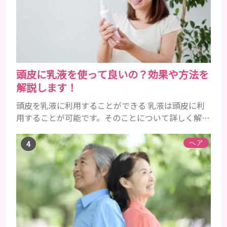
すね。 •フッ素･･･歯の表面のエナメルを守り強くし
たり、虫歯と防ぐ働きを持つ成分 •香味料 ･･･歯磨き
粉の風味や爽...
頭皮に乳液を使って良いの？効果や方法を
解説します！
頭皮を乳液に利用することができる 乳液は頭皮に利
用することが可能です。そのことについて詳しく解説
しましょう。 乳液とは水分と油分がバランスよく含
まれた化粧品 乳液とは水分と油分がバランスよく配
ヘア
合されている化粧品のことです。 化粧水はその成分
のほとんどが水分ですが、乳液には油分が含まれて
いる点が違いといえます。 また、乳液との違いが曖
昧なものとしてローションがあり、ローションにも油
分が豊富に含まれて...