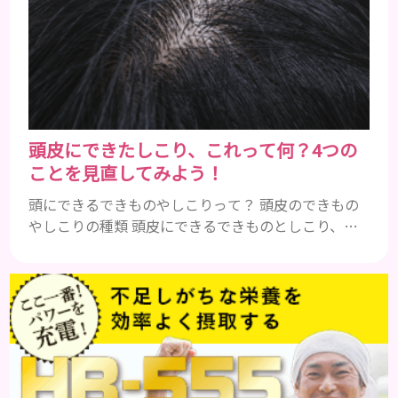
きやすくなります。さらに、血行不良になり栄養が行
き届きません。ストレス解消は、頭皮の健康に大切
です。 アトピー性皮膚炎 頭皮が赤い状態は、アトピ
ー皮膚炎の可能...
頭皮にできたしこり、これって何？4つの
ことを見直してみよう！
頭にできるできものやしこりって？ 頭皮のできもの
やしこりの種類 頭皮にできるできものとしこり、と
いっても決して一種類ではありません。人によって
も違いますし、症状や種類によっても違います。まず
はどんな病気なのか、よりも、どんな種類のできも
のやしこりがあるのかを解説いきましょう。 水疱 ご
存知の方もいらっしゃるかと思いますが、すいほ
う、と読みます。これは表皮や表皮下にできるもので
す。表皮は0.2mmほ...