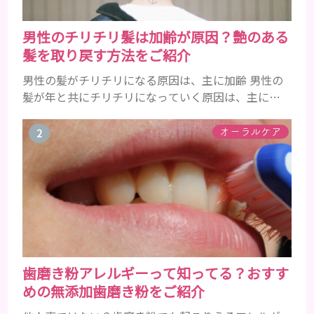
男性のチリチリ髪は加齢が原因？艶のある
髪を取り戻す方法をご紹介
男性の髪がチリチリになる原因は、主に加齢 男性の
髪が年と共にチリチリになっていく原因は、主に加
齢です。 若い頃はしっかりとボリュームがあり、髪
にツヤがあった男性も、いつのまにか髪がチリチリ
オーラルケア
でペタンとするようになったと感じる人もいるでし
ょう。特に大人の男性としての魅力が出てくる40代
以降の男性に悩んでいる人が多い傾向があります。
髪が生え変わるサイクルは、年齢と共に乱れていき
ます。髪が太くならないま...
歯磨き粉アレルギーって知ってる？おすす
めの無添加歯磨き粉をご紹介