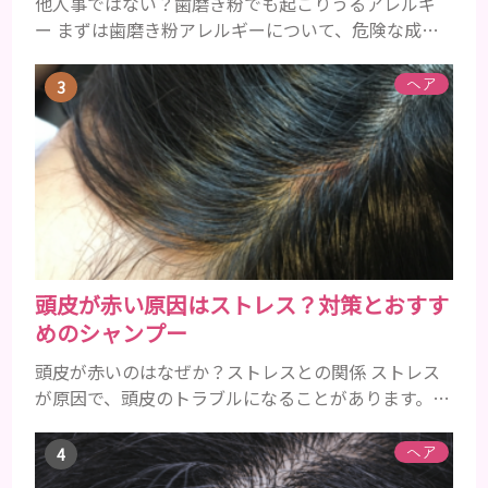
他人事ではない？歯磨き粉でも起こりうるアレルギ
ー まずは歯磨き粉アレルギーについて、危険な成分
とアレルギーの症状を解説しますね。 歯磨き粉に含
まれるアレルギーを起こすおそれのある成分 まず、
ヘア
普段お使いの歯磨き粉に含まれているどの成分にア
レルギーを引き起こすおそれがあるのかを説明しま
すね。 •フッ素･･･歯の表面のエナメルを守り強くし
たり、虫歯と防ぐ働きを持つ成分 •香味料 ･･･歯磨き
粉の風味や爽...
頭皮が赤い原因はストレス？対策とおすす
めのシャンプー
頭皮が赤いのはなぜか？ストレスとの関係 ストレス
が原因で、頭皮のトラブルになることがあります。頭
皮の赤みで悩んでいる人は ぜひ見てくださいね。 ス
トレス ストレスを多く感じると、交感神経が優位に
ヘア
働きます。そのため、皮脂の分泌量が増えて炎症が起