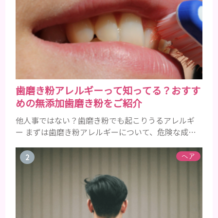
歯磨き粉アレルギーって知ってる？おすす
めの無添加歯磨き粉をご紹介
他人事ではない？歯磨き粉でも起こりうるアレルギ
ー まずは歯磨き粉アレルギーについて、危険な成分
とアレルギーの症状を解説しますね。 歯磨き粉に含
まれるアレルギーを起こすおそれのある成分 まず、
ヘア
普段お使いの歯磨き粉に含まれているどの成分にア
レルギーを引き起こすおそれがあるのかを説明しま
すね。 •フッ素･･･歯の表面のエナメルを守り強くし
たり、虫歯と防ぐ働きを持つ成分 •香味料 ･･･歯磨き
粉の風味や爽...