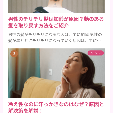
男性のチリチリ髪は加齢が原因？艶のある
髪を取り戻す方法をご紹介
男性の髪がチリチリになる原因は、主に加齢 男性の
髪が年と共にチリチリになっていく原因は、主に加
齢です。 若い頃はしっかりとボリュームがあり、髪
にツヤがあった男性も、いつのまにか髪がチリチリ
ヘルス
でペタンとするようになったと感じる人もいるでし
ょう。特に大人の男性としての魅力が出てくる40代
以降の男性に悩んでいる人が多い傾向があります。
髪が生え変わるサイクルは、年齢と共に乱れていき
ます。髪が太くならないま...
冷え性なのに汗っかきなのはなぜ？原因と
解決策を解説！