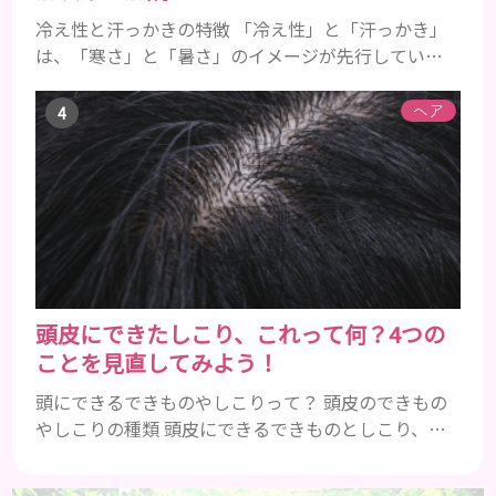
冷え性と汗っかきの特徴 「冷え性」と「汗っかき」
は、「寒さ」と「暑さ」のイメージが先行している
ことから、真逆の症状であると認識されがちです。
冷え性とは 冷え性とは、本来であれば寒さを感じる
ヘア
ことのない温度であるにも関わらず、手足などが凍っ
たように冷たくて辛いと感じることを指します。
「暖かい部屋にいるのに手足が冷たい」「布団をか
けても手足が冷たくて寝れない」などの症状に悩ん
でいる方は、冷え性の可能...
頭皮にできたしこり、これって何？4つの
ことを見直してみよう！
頭にできるできものやしこりって？ 頭皮のできもの
やしこりの種類 頭皮にできるできものとしこり、と
いっても決して一種類ではありません。人によって
も違いますし、症状や種類によっても違います。まず