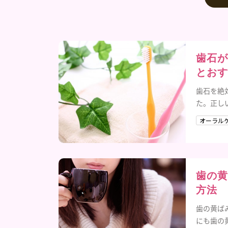
歯石が
とおす
歯石を絶
た。正し
オーラル
歯の黄
方法
歯の黄ば
にも歯の