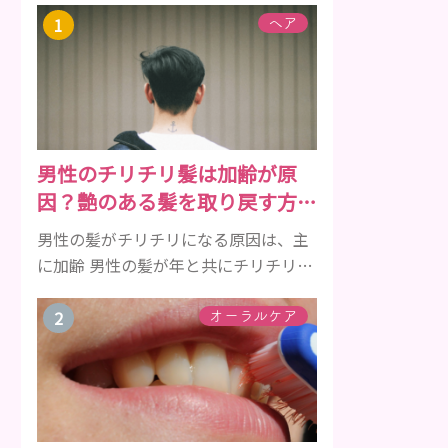
ヘア
男性のチリチリ髪は加齢が原
因？艶のある髪を取り戻す方法
をご紹介
男性の髪がチリチリになる原因は、主
に加齢 男性の髪が年と共にチリチリに
なっていく原因は、主に加齢です。 若
い頃はしっかりとボリュームがあり、
オーラルケア
髪にツヤがあった男性も、いつのまに
か髪がチリチリでペタンとするように
なったと感じる人もいるでしょう。特
に大人の男性としての魅力が出てくる
40代以降の男性に悩んでいる人が多い