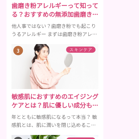
歯磨き粉アレルギーって知って
傾向があります。 髪が生え変わるサイ
る？おすすめの無添加歯磨き粉
クルは、年齢と共に乱れていきます。
をご紹介
髪が太くならないま...
他人事ではない？歯磨き粉でも起こり
うるアレルギー まずは歯磨き粉アレル
ギーについて、危険な成分とアレルギ
ーの症状を解説しますね。 歯磨き粉に
スキンケア
含まれるアレルギーを起こすおそれの
ある成分 まず、普段お使いの歯磨き粉
に含まれているどの成分にアレルギー
を引き起こすおそれがあるのかを説明
しますね。 •フッ素･･･歯の表面のエナ
敏感肌におすすめのエイジング
メルを守り強くしたり、虫歯と防ぐ働
ケアとは？肌に優しい成分も解
きを持つ成分 •香味料 ･･･歯磨き粉の風
説
味や爽...
年とともに敏感肌になるって本当？ 敏
感肌とは、肌に潤いを閉じ込めること
が難しいため、肌が乾燥しやすくニキ