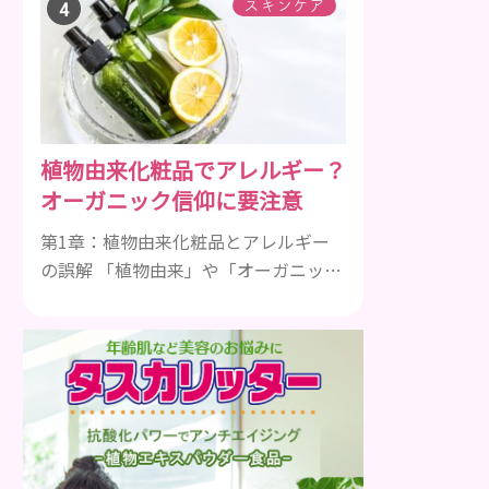
ビや肌荒れが出やすい状態のことを指
スキンケア
します。乾燥肌や皮脂性と同じ、生ま
れ持ったものというイメージを持つ人
もいると思いますが、実は加齢が原因
で肌のバリア機能が衰え、敏感肌にな
ることがあるのです。肌のうるおいが
植物由来化粧品でアレルギー？
不足しがちになっても、いつまでも
オーガニック信仰に要注意
若々しくありたいと思う女性は多いで
しょう。 エイジングケア製...
第1章：植物由来化粧品とアレルギー
の誤解 「植物由来」や「オーガニッ
ク」と書かれた化粧品なら、敏感肌で
も安心—そう思っていたのに、赤みや
かゆみなどの肌トラブルが起きた経験
はありませんか？実は、天然成分にも
アレルゲンとなる物質は数多く含まれ
ており、植物由来だからといって安全
とは限らないのです。とくに精油やハ