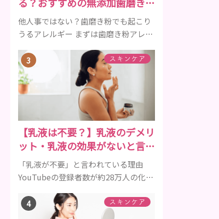
る？おすすめの無添加歯磨き粉
クルは、年齢と共に乱れていきます。
をご紹介
髪が太くならないま...
他人事ではない？歯磨き粉でも起こり
うるアレルギー まずは歯磨き粉アレル
ギーについて、危険な成分とアレルギ
ーの症状を解説しますね。 歯磨き粉に
スキンケア
含まれるアレルギーを起こすおそれの
ある成分 まず、普段お使いの歯磨き粉
に含まれているどの成分にアレルギー
を引き起こすおそれがあるのかを説明
しますね。 •フッ素･･･歯の表面のエナ
【乳液は不要？】乳液のデメリ
メルを守り強くしたり、虫歯と防ぐ働
ット・乳液の効果がないと言わ
きを持つ成分 •香味料 ･･･歯磨き粉の風
れている理由を解説！
味や爽...
「乳液が不要」と言われている理由
YouTubeの登録者数が約28万人の化粧
品企画開発顧問(株)セララボ代表・か
ずのすけ氏がある発言をして話題にな
スキンケア
りました。 スキンケアで1番不要なも