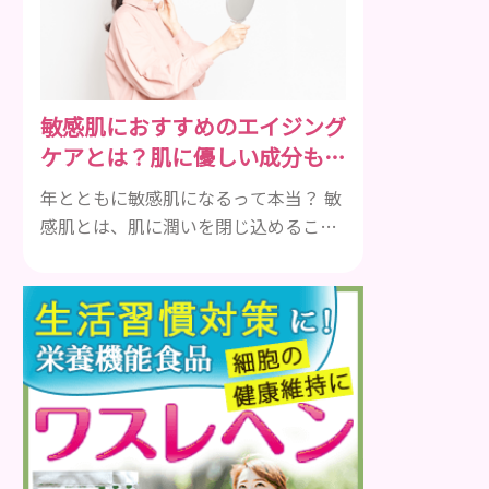
のは『乳液』だと思ってます。成分を
見ると化粧水と変わらない(乳濁剤で濁
らせてゲル化剤で粘度付けてるだけの)
ものが多すぎますしそもそも油分を足
敏感肌におすすめのエイジング
したいならクリームがあります。僕自
ケアとは？肌に優しい成分も解
身ここ10年くらい乳液は使ってません
説
がなんの...
年とともに敏感肌になるって本当？ 敏
感肌とは、肌に潤いを閉じ込めること
が難しいため、肌が乾燥しやすくニキ
ビや肌荒れが出やすい状態のことを指
します。乾燥肌や皮脂性と同じ、生ま
れ持ったものというイメージを持つ人
もいると思いますが、実は加齢が原因
で肌のバリア機能が衰え、敏感肌にな
ることがあるのです。肌のうるおいが
不足しがちになっても、いつまでも
若々しくありたいと思う女性は多いで