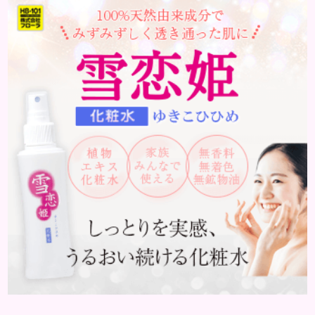
ョンがヨレると一日中憂鬱になりますよね。夏は気
温や湿度が高くなることで皮脂分泌が活発になり、汗
と混ざってメイクが崩れやすくなるのが原因です。で
も、崩れにくい夏メイクは、皮脂崩れ防止下地やウ
ォータープルーフ処方の...