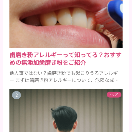
歯磨き粉アレルギーって知ってる？おすす
めの無添加歯磨き粉をご紹介
他人事ではない？歯磨き粉でも起こりうるアレルギ
ー まずは歯磨き粉アレルギーについて、危険な成分
とアレルギーの症状を解説しますね。 歯磨き粉に含
まれるアレルギーを起こすおそれのある成分 まず、
ヘア
普段お使いの歯磨き粉に含まれているどの成分にア
レルギーを引き起こすおそれがあるのかを説明しま
すね。 •フッ素･･･歯の表面のエナメルを守り強くし
たり、虫歯と防ぐ働きを持つ成分 •香味料 ･･･歯磨き
粉の風味や爽...