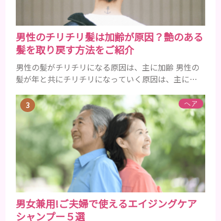
男性のチリチリ髪は加齢が原因？艶のある
髪を取り戻す方法をご紹介
男性の髪がチリチリになる原因は、主に加齢 男性の
髪が年と共にチリチリになっていく原因は、主に加
齢です。 若い頃はしっかりとボリュームがあり、髪
にツヤがあった男性も、いつのまにか髪がチリチリ
ヘア
でペタンとするようになったと感じる人もいるでし
ょう。特に大人の男性としての魅力が出てくる40代
以降の男性に悩んでいる人が多い傾向があります。
髪が生え変わるサイクルは、年齢と共に乱れていき
ます。髪が太くならないま...
男女兼用!ご夫婦で使えるエイジングケア
シャンプー５選