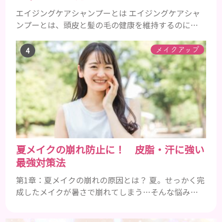
エイジングケアシャンプーとは エイジングケアシャ
ンプーとは、頭皮と髪の毛の健康を維持するのに必
要な栄養成分を配合したエイジングケア効果の高い
シャンプーのことです。 加齢とともに気になるの
メイクアップ
は、髪のボリュームやハリやコシ、ツヤなどがなく
なってくることや、抜け毛や薄毛、白髪など様々で
す。 自分の改善したい症状に効果的なエイジングケ
アシャンプーを使うことが大事です。 一般的に頭皮
環境をよくするには、アミノ...
夏メイクの崩れ防止に！ 皮脂・汗に強い
最強対策法
第1章：夏メイクの崩れの原因とは？ 夏。せっかく完
成したメイクが暑さで崩れてしまう…そんな悩みを
抱えている人は多いのではないでしょうか。特に皮
脂や汗でTゾーンや小鼻周りがテカり、ファンデーシ