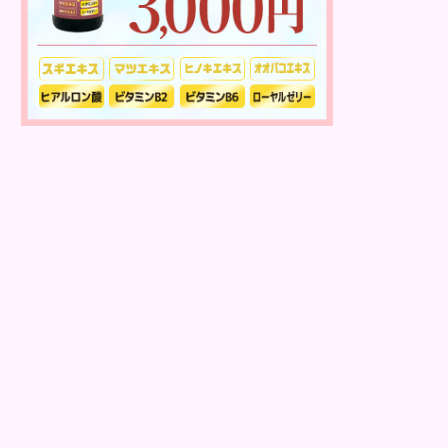
です。表皮は0.2mmほ...