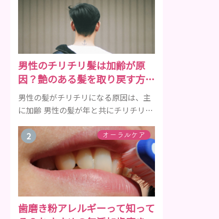
男性のチリチリ髪は加齢が原
因？艶のある髪を取り戻す方法
をご紹介
男性の髪がチリチリになる原因は、主
に加齢 男性の髪が年と共にチリチリに
なっていく原因は、主に加齢です。 若
い頃はしっかりとボリュームがあり、
オーラルケア
髪にツヤがあった男性も、いつのまに
か髪がチリチリでペタンとするように
なったと感じる人もいるでしょう。特
に大人の男性としての魅力が出てくる
40代以降の男性に悩んでいる人が多い
歯磨き粉アレルギーって知って
傾向があります。 髪が生え変わるサイ