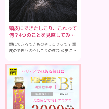
と、交感神経が優位に働きます。その
ため、皮脂の分泌量が増えて炎症が起
きやすくなります。さらに、血行不良
になり栄養が行き届きません。ストレ
頭皮にできたしこり、これって
ス解消は、頭皮の健康に大切です。 ア
何？4つのことを見直してみよ
トピー性皮膚炎 頭皮が赤い状態は、ア
う！
トピー皮膚炎の可能...
頭にできるできものやしこりって？ 頭
皮のできものやしこりの種類 頭皮にで
きるできものとしこり、といっても決
して一種類ではありません。人によっ
ても違いますし、症状や種類によって
も違います。まずはどんな病気なの
か、よりも、どんな種類のできものや
しこりがあるのかを解説いきましょ
う。 水疱 ご存知の方もいらっしゃるか
と思いますが、すいほう、と読みま
す。これは表皮や表皮下にできるもの