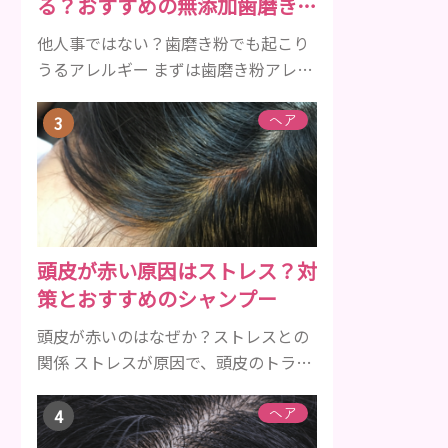
る？おすすめの無添加歯磨き粉
クルは、年齢と共に乱れていきます。
をご紹介
髪が太くならないま...
他人事ではない？歯磨き粉でも起こり
うるアレルギー まずは歯磨き粉アレル
ギーについて、危険な成分とアレルギ
ーの症状を解説しますね。 歯磨き粉に
ヘア
含まれるアレルギーを起こすおそれの
ある成分 まず、普段お使いの歯磨き粉
に含まれているどの成分にアレルギー
を引き起こすおそれがあるのかを説明
しますね。 •フッ素･･･歯の表面のエナ
頭皮が赤い原因はストレス？対
メルを守り強くしたり、虫歯と防ぐ働
策とおすすめのシャンプー
きを持つ成分 •香味料 ･･･歯磨き粉の風
味や爽...
頭皮が赤いのはなぜか？ストレスとの
関係 ストレスが原因で、頭皮のトラブ
ルになることがあります。頭皮の赤み
で悩んでいる人は ぜひ見てください
ヘア
ね。 ストレス ストレスを多く感じる