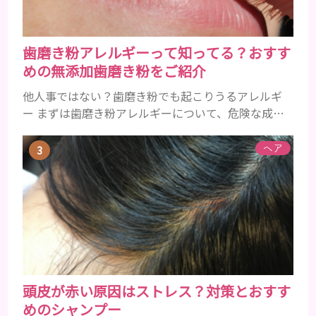
歯磨き粉アレルギーって知ってる？おすす
めの無添加歯磨き粉をご紹介
他人事ではない？歯磨き粉でも起こりうるアレルギ
ー まずは歯磨き粉アレルギーについて、危険な成分
とアレルギーの症状を解説しますね。 歯磨き粉に含
まれるアレルギーを起こすおそれのある成分 まず、
ヘア
普段お使いの歯磨き粉に含まれているどの成分にア
レルギーを引き起こすおそれがあるのかを説明しま
すね。 •フッ素･･･歯の表面のエナメルを守り強くし
たり、虫歯と防ぐ働きを持つ成分 •香味料 ･･･歯磨き
粉の風味や爽...
頭皮が赤い原因はストレス？対策とおすす
めのシャンプー