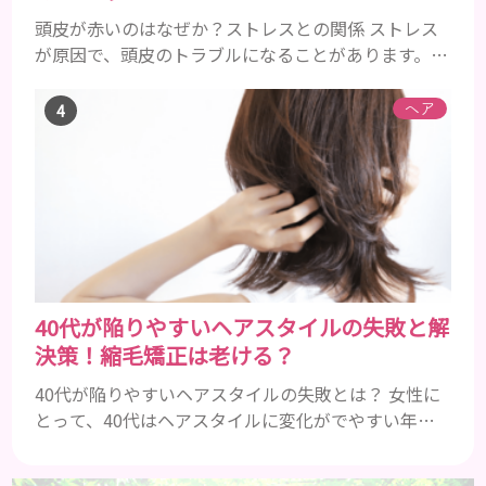
頭皮が赤いのはなぜか？ストレスとの関係 ストレス
が原因で、頭皮のトラブルになることがあります。頭
皮の赤みで悩んでいる人は ぜひ見てくださいね。 ス
トレス ストレスを多く感じると、交感神経が優位に
ヘア
働きます。そのため、皮脂の分泌量が増えて炎症が起
きやすくなります。さらに、血行不良になり栄養が行
き届きません。ストレス解消は、頭皮の健康に大切
です。 アトピー性皮膚炎 頭皮が赤い状態は、アトピ
ー皮膚炎の可能...
40代が陥りやすいヘアスタイルの失敗と解
決策！縮毛矯正は老ける？
40代が陥りやすいヘアスタイルの失敗とは？ 女性に
とって、40代はヘアスタイルに変化がでやすい年齢
です。 よくあるヘアスタイルの失敗例としては、 ●
白髪やうねり、ごわつきが目立つ ●髪全体のボリュ