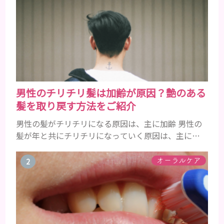
男性のチリチリ髪は加齢が原因？艶のある
髪を取り戻す方法をご紹介
男性の髪がチリチリになる原因は、主に加齢 男性の
髪が年と共にチリチリになっていく原因は、主に加
齢です。 若い頃はしっかりとボリュームがあり、髪
にツヤがあった男性も、いつのまにか髪がチリチリ
オーラルケア
でペタンとするようになったと感じる人もいるでし
ょう。特に大人の男性としての魅力が出てくる40代
以降の男性に悩んでいる人が多い傾向があります。
髪が生え変わるサイクルは、年齢と共に乱れていき
ます。髪が太くならないま...