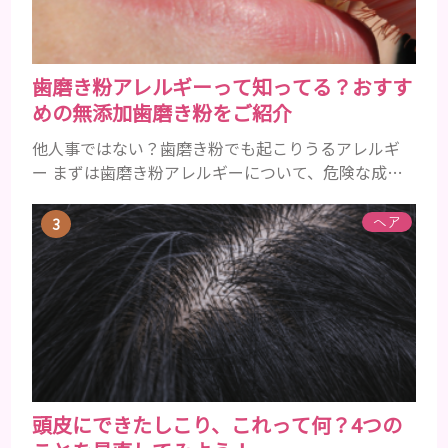
ます。髪が太くならないま...
歯磨き粉アレルギーって知ってる？おすす
めの無添加歯磨き粉をご紹介
他人事ではない？歯磨き粉でも起こりうるアレルギ
ー まずは歯磨き粉アレルギーについて、危険な成分
とアレルギーの症状を解説しますね。 歯磨き粉に含
まれるアレルギーを起こすおそれのある成分 まず、
ヘア
普段お使いの歯磨き粉に含まれているどの成分にア
レルギーを引き起こすおそれがあるのかを説明しま
すね。 •フッ素･･･歯の表面のエナメルを守り強くし
たり、虫歯と防ぐ働きを持つ成分 •香味料 ･･･歯磨き
粉の風味や爽...
頭皮にできたしこり、これって何？4つの