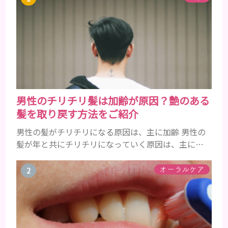
男性のチリチリ髪は加齢が原因？艶のある
髪を取り戻す方法をご紹介
男性の髪がチリチリになる原因は、主に加齢 男性の
髪が年と共にチリチリになっていく原因は、主に加
齢です。 若い頃はしっかりとボリュームがあり、髪
にツヤがあった男性も、いつのまにか髪がチリチリ
オーラルケア
でペタンとするようになったと感じる人もいるでし
ょう。特に大人の男性としての魅力が出てくる40代
以降の男性に悩んでいる人が多い傾向があります。
髪が生え変わるサイクルは、年齢と共に乱れていき