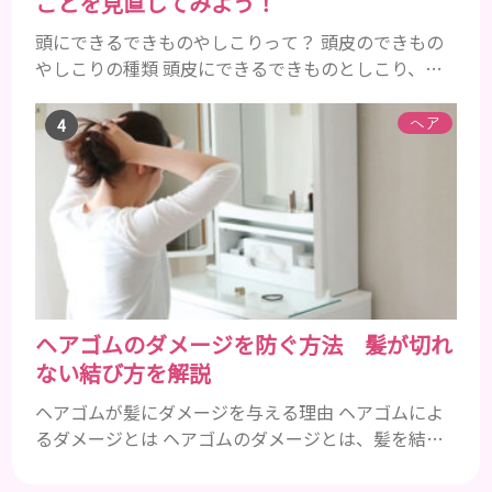
ことを見直してみよう！
頭にできるできものやしこりって？ 頭皮のできもの
やしこりの種類 頭皮にできるできものとしこり、と
いっても決して一種類ではありません。人によって
も違いますし、症状や種類によっても違います。まず
ヘア
はどんな病気なのか、よりも、どんな種類のできも
のやしこりがあるのかを解説いきましょう。 水疱 ご
存知の方もいらっしゃるかと思いますが、すいほ
う、と読みます。これは表皮や表皮下にできるもので
す。表皮は0.2mmほ...
ヘアゴムのダメージを防ぐ方法 髪が切れ
ない結び方を解説
ヘアゴムが髪にダメージを与える理由 ヘアゴムによ
るダメージとは ヘアゴムのダメージとは、髪を結ぶ
ことで起こる切れ毛、抜け毛、髪の傷みのことです。
毎日同じ場所で髪を結んでいると、その部分に負担が