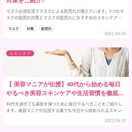
対策をご紹介♪
マスク必須生活でマスクによる肌荒れが増えています。3つのマ
スクの肌荒れ対策とマスクの肌荒れにおすすめのスキンケアア
イテムをご紹介します。
マスク
対策
肌荒れ
2021.04.06
スキンケア
【 美容マニアが伝授】40代から始める毎日
やるべき美容スキンケアや生活習慣を徹底解
説！
40代を過ぎても美肌を保つために毎日やるべきことをご紹介し
ます。美容マニアが伝授する誰でも今日から始められるスキンケ
アと生活習慣をチェックしてみましょう。
2022.09.20