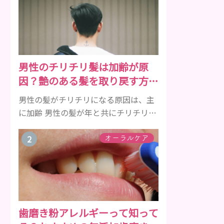
男性のチリチリ髪は加齢が原
因？艶のある髪を取り戻す方法
をご紹介
男性の髪がチリチリになる原因は、主
に加齢 男性の髪が年と共にチリチリに
なっていく原因は、主に加齢です。 若
い頃はしっかりとボリュームがあり、
オーラルケア
髪にツヤがあった男性も、いつのまに
か髪がチリチリでペタンとするように
なったと感じる人もいるでしょう。特
に大人の男性としての魅力が出てくる
40代以降の男性に悩んでいる人が多い
歯磨き粉アレルギーって知って
傾向があります。 髪が生え変わるサイ