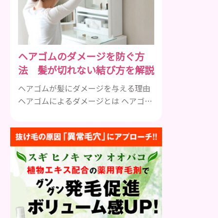
も違います。まずはどんな病気なの
か、よりも、どんな種類のできものや
しこりがあるのかを解説いきましょ
う。 水疱 ご存知の方もいらっしゃるか
ヘアゴムのダメージを防ぐ方
と思いますが、すいほう、と読みま
法 髪が切れない結び方を解説
す。これは表皮や表皮下にできるもの
です。表皮は0.2mmほ...
ヘアゴムが髪にダメージを与える理由
ヘアゴムによるダメージとは ヘアゴム
のダメージとは、髪を結ぶことで起こ
る切れ毛、抜け毛、髪の傷みのことで
す。 毎日同じ場所で髪を結んでいる
と、その部分に負担がかかり、髪が弱
くなってしまいます。 特にきつく結び
すぎたり、細いゴムを使ったりする
と、ダメージが大きくなります。 ヘア
ゴムのダメージは、目に見えないとこ
ろで少しずつ進行します。 気づいたと