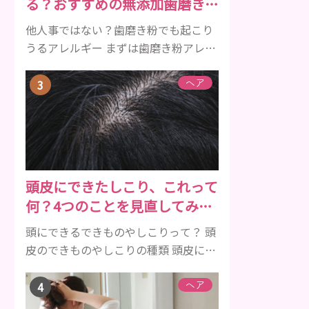
る？おすすめの無添加歯磨き粉
クルは、年齢と共に乱れていきます。
をご紹介
髪が太くならないま...
他人事ではない？歯磨き粉でも起こり
うるアレルギー まずは歯磨き粉アレル
ギーについて、危険な成分とアレルギ
ーの症状を解説しますね。 歯磨き粉に
ヘア
含まれるアレルギーを起こすおそれの
ある成分 まず、普段お使いの歯磨き粉
に含まれているどの成分にアレルギー
を引き起こすおそれがあるのかを説明
しますね。 •フッ素･･･歯の表面のエナ
頭皮にできたしこり、これって
メルを守り強くしたり、虫歯と防ぐ働
何？4つのことを見直してみよ
きを持つ成分 •香味料 ･･･歯磨き粉の風
う！
味や爽...
頭にできるできものやしこりって？ 頭
皮のできものやしこりの種類 頭皮にで
きるできものとしこり、といっても決
して一種類ではありません。人によっ
ヘア
ても違いますし、症状や種類によって