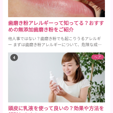
らず、ぼやけて見...
歯磨き粉アレルギーって知ってる？おすす
めの無添加歯磨き粉をご紹介
他人事ではない？歯磨き粉でも起こりうるアレルギ
ー まずは歯磨き粉アレルギーについて、危険な成分
とアレルギーの症状を解説しますね。 歯磨き粉に含
まれるアレルギーを起こすおそれのある成分 まず、
ヘア
普段お使いの歯磨き粉に含まれているどの成分にア
レルギーを引き起こすおそれがあるのかを説明しま
すね。 •フッ素･･･歯の表面のエナメルを守り強くし
たり、虫歯と防ぐ働きを持つ成分 •香味料 ･･･歯磨き
粉の風味や爽...
頭皮に乳液を使って良いの？効果や方法を