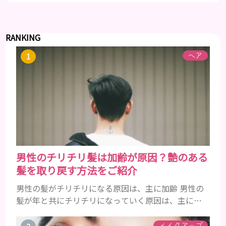
RANKING
ヘア
男性のチリチリ髪は加齢が原因？艶のある
髪を取り戻す方法をご紹介
男性の髪がチリチリになる原因は、主に加齢 男性の
髪が年と共にチリチリになっていく原因は、主に加
齢です。 若い頃はしっかりとボリュームがあり、髪
にツヤがあった男性も、いつのまにか髪がチリチリ
メイクアップ