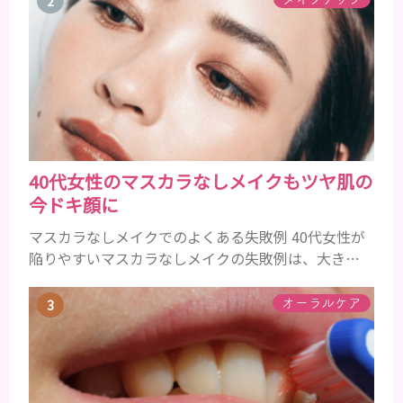
でペタンとするようになったと感じる人もいるでし
ょう。特に大人の男性としての魅力が出てくる40代
以降の男性に悩んでいる人が多い傾向があります。
髪が生え変わるサイクルは、年齢と共に乱れていき
ます。髪が太くならないま...
40代女性のマスカラなしメイクもツヤ肌の
今ドキ顔に
マスカラなしメイクでのよくある失敗例 40代女性が
陥りやすいマスカラなしメイクの失敗例は、大きく
分けて３つです。 ①アイメイクにメリハリがなくぼ
やけて見える ②アイシャドウやアイラインで濃くな
オーラルケア
りがち ③ファンデーションの粗が目立ち、老けて見
える ①アイメイクにメリハリがなくぼやけて見える
いつものメイクにただマスカラを除いただけでは、
メリハリがなく腑抜けた印象になり、目元が引き締ま