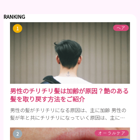
RANKING
ヘア
男性のチリチリ髪は加齢が原因？艶のある
髪を取り戻す方法をご紹介
男性の髪がチリチリになる原因は、主に加齢 男性の
髪が年と共にチリチリになっていく原因は、主に加
齢です。 若い頃はしっかりとボリュームがあり、髪
にツヤがあった男性も、いつのまにか髪がチリチリ
オーラルケア