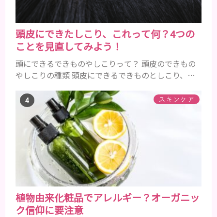
頭皮にできたしこり、これって何？4つの
ことを見直してみよう！
頭にできるできものやしこりって？ 頭皮のできもの
やしこりの種類 頭皮にできるできものとしこり、と
いっても決して一種類ではありません。人によって
も違いますし、症状や種類によっても違います。まず
スキンケア
はどんな病気なのか、よりも、どんな種類のできも
のやしこりがあるのかを解説いきましょう。 水疱 ご
存知の方もいらっしゃるかと思いますが、すいほ
う、と読みます。これは表皮や表皮下にできるもので
す。表皮は0.2mmほ...
植物由来化粧品でアレルギー？オーガニッ
ク信仰に要注意