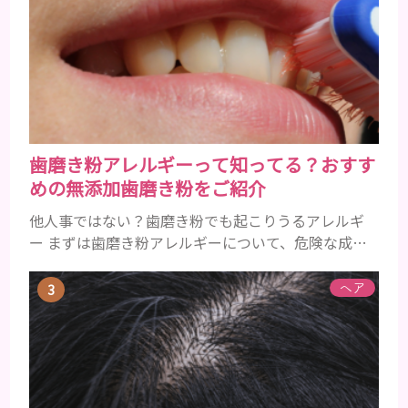
でペタンとするようになったと感じる人もいるでし
ょう。特に大人の男性としての魅力が出てくる40代
以降の男性に悩んでいる人が多い傾向があります。
髪が生え変わるサイクルは、年齢と共に乱れていき
ます。髪が太くならないま...
歯磨き粉アレルギーって知ってる？おすす
めの無添加歯磨き粉をご紹介
他人事ではない？歯磨き粉でも起こりうるアレルギ
ー まずは歯磨き粉アレルギーについて、危険な成分
とアレルギーの症状を解説しますね。 歯磨き粉に含
まれるアレルギーを起こすおそれのある成分 まず、
ヘア
普段お使いの歯磨き粉に含まれているどの成分にア
レルギーを引き起こすおそれがあるのかを説明しま
すね。 •フッ素･･･歯の表面のエナメルを守り強くし
たり、虫歯と防ぐ働きを持つ成分 •香味料 ･･･歯磨き
粉の風味や爽...