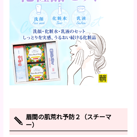
眉間の肌荒れ予防２（スチーマ
ー）