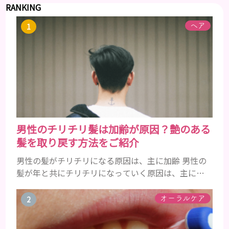
RANKING
ヘア
男性のチリチリ髪は加齢が原因？艶のある
髪を取り戻す方法をご紹介
男性の髪がチリチリになる原因は、主に加齢 男性の
髪が年と共にチリチリになっていく原因は、主に加
齢です。 若い頃はしっかりとボリュームがあり、髪
にツヤがあった男性も、いつのまにか髪がチリチリ
オーラルケア
でペタンとするようになったと感じる人もいるでし
ょう。特に大人の男性としての魅力が出てくる40代