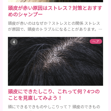
頭皮が赤い原因はストレス？対策とおすす
めのシャンプー
頭皮が赤いのはなぜか？ストレスとの関係 ストレス
が原因で、頭皮のトラブルになることがあります。頭
皮の赤みで悩んでいる人は ぜひ見てくださいね。 ス
トレス ストレスを多く感じると、交感神経が優位に
ヘア
働きます。そのため、皮脂の分泌量が増えて炎症が起
きやすくなります。さらに、血行不良になり栄養が行
き届きません。ストレス解消は、頭皮の健康に大切
です。 アトピー性皮膚炎 頭皮が赤い状態は、アトピ
ー皮膚炎の可能...
頭皮にできたしこり、これって何？4つの
ことを見直してみよう！
頭にできるできものやしこりって？ 頭皮のできもの