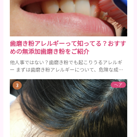
以降の男性に悩んでいる人が多い傾向があります。
髪が生え変わるサイクルは、年齢と共に乱れていき
ます。髪が太くならないま...
歯磨き粉アレルギーって知ってる？おすす
めの無添加歯磨き粉をご紹介
他人事ではない？歯磨き粉でも起こりうるアレルギ
ー まずは歯磨き粉アレルギーについて、危険な成分
とアレルギーの症状を解説しますね。 歯磨き粉に含
まれるアレルギーを起こすおそれのある成分 まず、
ヘア
普段お使いの歯磨き粉に含まれているどの成分にア
レルギーを引き起こすおそれがあるのかを説明しま
すね。 •フッ素･･･歯の表面のエナメルを守り強くし
たり、虫歯と防ぐ働きを持つ成分 •香味料 ･･･歯磨き
粉の風味や爽...