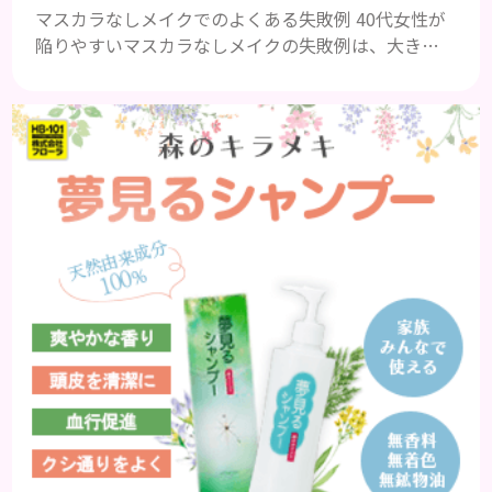
マスカラなしメイクでのよくある失敗例 40代女性が
陥りやすいマスカラなしメイクの失敗例は、大きく
分けて３つです。 ①アイメイクにメリハリがなくぼ
やけて見える ②アイシャドウやアイラインで濃くな
りがち ③ファンデーションの粗が目立ち、老けて見
える ①アイメイクにメリハリがなくぼやけて見える
いつものメイクにただマスカラを除いただけでは、
メリハリがなく腑抜けた印象になり、目元が引き締ま
らず、ぼやけて見...