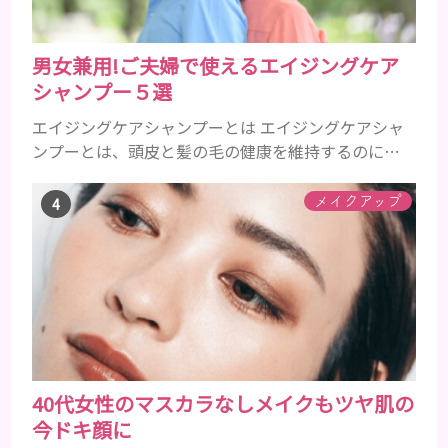
男女兼用!ご夫婦で使えるエイジングケア
シャンプー５選
エイジングケアシャンプーとは エイジングケアシャ
ンプーとは、頭皮と髪の毛の健康を維持するのに必
要な栄養成分を配合したエイジングケア効果の高い
シャンプーのことです。 加齢とともに気になるの
メイクアップ
は、髪のボリュームやハリやコシ、ツヤなどがなく
なってくることや、抜け毛や薄毛、白髪など様々で
す。 自分の改善したい症状に効果的なエイジングケ
アシャンプーを使うことが大事です。 一般的に頭皮
環境をよくするには、アミノ...
40代女性のマスカラなしメイクもツヤ肌の
今ドキ顔に