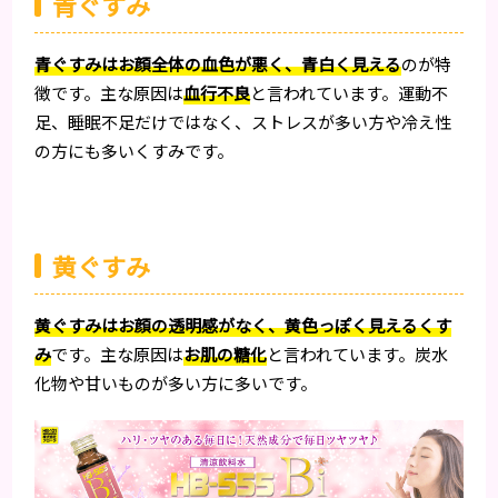
青ぐすみ
青ぐすみはお顔全体の血色が悪く、青白く見える
のが特
徴です。主な原因は
血行不良
と言われています。運動不
足、睡眠不足だけではなく、ストレスが多い方や冷え性
の方にも多いくすみです。
黄ぐすみ
黄ぐすみはお顔の透明感がなく、黄色っぽく見えるくす
み
です。主な原因は
お肌の糖化
と言われています。炭水
化物や甘いものが多い方に多いです。