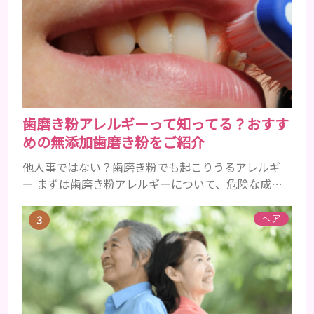
ょう。特に大人の男性としての魅力が出てくる40代
以降の男性に悩んでいる人が多い傾向があります。
髪が生え変わるサイクルは、年齢と共に乱れていき
ます。髪が太くならないま...
歯磨き粉アレルギーって知ってる？おすす
めの無添加歯磨き粉をご紹介
他人事ではない？歯磨き粉でも起こりうるアレルギ
ー まずは歯磨き粉アレルギーについて、危険な成分
とアレルギーの症状を解説しますね。 歯磨き粉に含
まれるアレルギーを起こすおそれのある成分 まず、
ヘア
普段お使いの歯磨き粉に含まれているどの成分にア
レルギーを引き起こすおそれがあるのかを説明しま
すね。 •フッ素･･･歯の表面のエナメルを守り強くし
たり、虫歯と防ぐ働きを持つ成分 •香味料 ･･･歯磨き
粉の風味や爽...