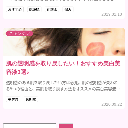
介していきます。
おすすめ
乾燥肌
化粧水
悩み
2019.01.10
スキンケア
肌の透明感を取り戻したい！おすすめ美白美
容液3選♪
透明感のある肌を取り戻したい方は必見。肌の透明感が失われ
る5つの理由と、美肌を取り戻す方法をオススメの美白美容液5
選と合わせて解説します。
美容液
透明感
2020.09.22
検索