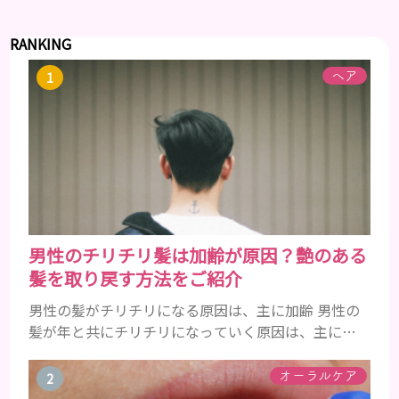
RANKING
ヘア
男性のチリチリ髪は加齢が原因？艶のある
髪を取り戻す方法をご紹介
男性の髪がチリチリになる原因は、主に加齢 男性の
髪が年と共にチリチリになっていく原因は、主に加
齢です。 若い頃はしっかりとボリュームがあり、髪
にツヤがあった男性も、いつのまにか髪がチリチリ
オーラルケア
でペタンとするようになったと感じる人もいるでし