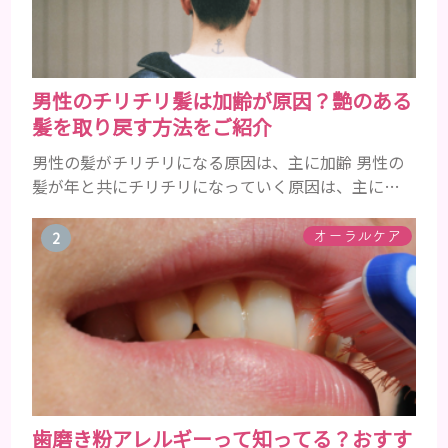
男性のチリチリ髪は加齢が原因？艶のある
髪を取り戻す方法をご紹介
男性の髪がチリチリになる原因は、主に加齢 男性の
髪が年と共にチリチリになっていく原因は、主に加
齢です。 若い頃はしっかりとボリュームがあり、髪
にツヤがあった男性も、いつのまにか髪がチリチリ
オーラルケア
でペタンとするようになったと感じる人もいるでし
ょう。特に大人の男性としての魅力が出てくる40代
以降の男性に悩んでいる人が多い傾向があります。
髪が生え変わるサイクルは、年齢と共に乱れていき
ます。髪が太くならないま...
歯磨き粉アレルギーって知ってる？おすす