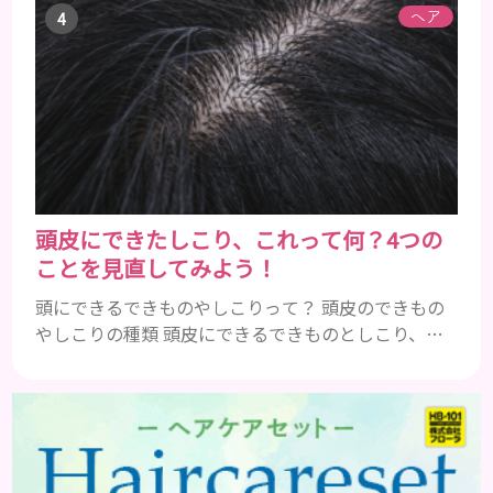
トレス ストレスを多く感じると、交感神経が優位に
ヘア
働きます。そのため、皮脂の分泌量が増えて炎症が起
きやすくなります。さらに、血行不良になり栄養が行
き届きません。ストレス解消は、頭皮の健康に大切
です。 アトピー性皮膚炎 頭皮が赤い状態は、アトピ
ー皮膚炎の可能...
頭皮にできたしこり、これって何？4つの
ことを見直してみよう！
頭にできるできものやしこりって？ 頭皮のできもの
やしこりの種類 頭皮にできるできものとしこり、と
いっても決して一種類ではありません。人によって
も違いますし、症状や種類によっても違います。まず
はどんな病気なのか、よりも、どんな種類のできも
のやしこりがあるのかを解説いきましょう。 水疱 ご
存知の方もいらっしゃるかと思いますが、すいほ
う、と読みます。これは表皮や表皮下にできるもので