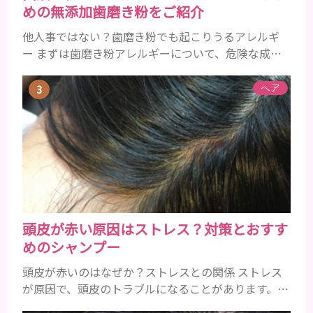
めの無添加歯磨き粉をご紹介
他人事ではない？歯磨き粉でも起こりうるアレルギ
ー まずは歯磨き粉アレルギーについて、危険な成分
とアレルギーの症状を解説しますね。 歯磨き粉に含
まれるアレルギーを起こすおそれのある成分 まず、
ヘア
普段お使いの歯磨き粉に含まれているどの成分にア
レルギーを引き起こすおそれがあるのかを説明しま
すね。 •フッ素･･･歯の表面のエナメルを守り強くし
たり、虫歯と防ぐ働きを持つ成分 •香味料 ･･･歯磨き
粉の風味や爽...
頭皮が赤い原因はストレス？対策とおすす
めのシャンプー
頭皮が赤いのはなぜか？ストレスとの関係 ストレス
が原因で、頭皮のトラブルになることがあります。頭
皮の赤みで悩んでいる人は ぜひ見てくださいね。 ス