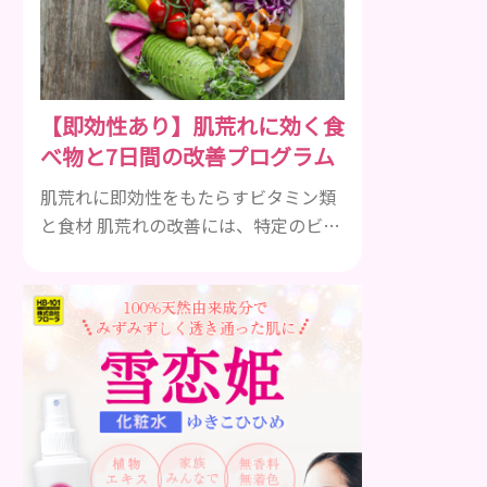
デーションを使用しないことでカバー
力に不安が残るところですが、良いも
のをきちんと選んで使用すれば、しっ
かりとツヤ肌に仕上げてくれます。 40
【即効性あり】肌荒れに効く食
代女性のノーファンデメイクでは肌悩
べ物と7日間の改善プログラム
みが露出しやすいので、カバー力が必
須ですが、同時に...
肌荒れに即効性をもたらすビタミン類
と食材 肌荒れの改善には、特定のビタ
ミンを含む食べ物が即効性を発揮しま
す。ビタミンA、B群、C、Eは肌の回復
力を高め、荒れた肌を内側から修復す
る栄養素です。 ビタミンA：レバー、
人参、ほうれん草など レバー、人参、
ほうれん草などに含まれるビタミンA
は、肌のターンオーバーを正常化し、
肌荒れを素早く修復します。特にレバ
ーは吸収率の高いレチノールを含み、