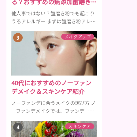
る？おすすめの無添加歯磨き粉
クルは、年齢と共に乱れていきます。
をご紹介
髪が太くならないま...
他人事ではない？歯磨き粉でも起こり
うるアレルギー まずは歯磨き粉アレル
ギーについて、危険な成分とアレルギ
ーの症状を解説しますね。 歯磨き粉に
メイクアップ
含まれるアレルギーを起こすおそれの
ある成分 まず、普段お使いの歯磨き粉
に含まれているどの成分にアレルギー
を引き起こすおそれがあるのかを説明
しますね。 •フッ素･･･歯の表面のエナ
40代におすすめのノーファン
メルを守り強くしたり、虫歯と防ぐ働
デメイク＆スキンケア紹介
きを持つ成分 •香味料 ･･･歯磨き粉の風
味や爽...
ノーファンデに合うメイクの選び方 ノ
ーファンデメイクでは、ファンデーシ
ョンを使用しないものの、下地やBBク
リーム、パウダーを使用することでカ
スキンケア
バー力を補うことができます。 ファン