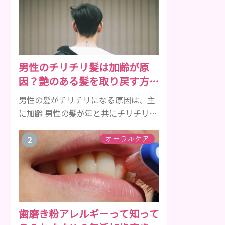
男性のチリチリ髪は加齢が原
因？艶のある髪を取り戻す方法
をご紹介
男性の髪がチリチリになる原因は、主
に加齢 男性の髪が年と共にチリチリに
なっていく原因は、主に加齢です。 若
い頃はしっかりとボリュームがあり、
オーラルケア
髪にツヤがあった男性も、いつのまに
か髪がチリチリでペタンとするように
なったと感じる人もいるでしょう。特
に大人の男性としての魅力が出てくる
40代以降の男性に悩んでいる人が多い
歯磨き粉アレルギーって知って
傾向があります。 髪が生え変わるサイ