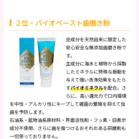
２位・バイオペースト歯磨き粉
全成分を天然由来に限定した
安心安全な無添加歯磨き粉で
す。
主成分に海水と植物から採取
したミネラルに特殊な振動を
与えて強い洗浄効果をもたら
す
バイオミネラル
を配合。さ
らに、高い還元力で口内環境
を中性・アルカリ性にキープして雑菌の繁殖を抑えて虫
歯を予防します。
石油系・鉱物油系原材料・界面活性剤・フッ素・旧表示
成分不使用、さらに歯を傷つけるおそれのある研磨剤も
一切使っておりません。