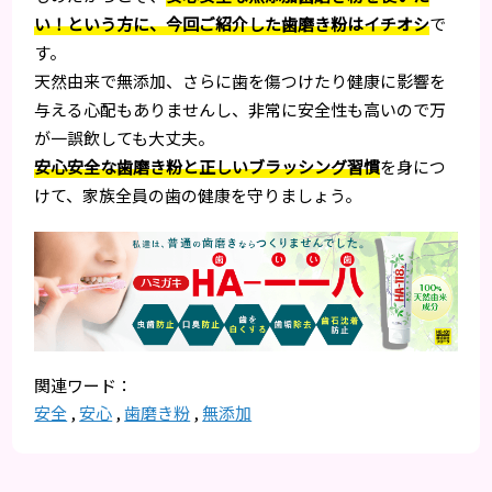
い！という方に、今回ご紹介した歯磨き粉はイチオシ
で
す。
天然由来で無添加、さらに歯を傷つけたり健康に影響を
与える心配もありませんし、非常に安全性も高いので万
が一誤飲しても大丈夫。
安心安全な歯磨き粉と正しいブラッシング習慣
を身につ
けて、家族全員の歯の健康を守りましょう。
安全
,
安心
,
歯磨き粉
,
無添加