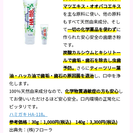
マツエキス・オオバコエキス
を主な原料に使い、他の原料
もすべて天然由来成分、そし
て
一切の化学薬品を使わず
に
作られた安心安全の歯磨き粉
です。
炭酸カルシウムとキシリトー
ルで歯垢・歯石を除去し虫歯
予防。
さらに
ティーツリー葉
油・ハッカ油で歯垢・歯石の原因菌を退治
し、口中を浄
化します。
100％天然由来成分なので、
化学物質過敏症の方も安心
し
てお使いいただけるほど安心安全。口内環境の正常化に
ピッタリです。
ハミガキ HA-118。
参考価格：30g：1,000円(税込) 140g：3,300円(税込)
出典先：(株)フローラ