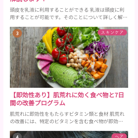
頭皮を乳液に利用することができる 乳液は頭皮に利
用することが可能です。そのことについて詳しく解説
しましょう。 乳液とは水分と油分がバランスよく含
まれた化粧品 乳液とは水分と油分がバランスよく配
スキンケア
合されている化粧品のことです。 化粧水はその成分
のほとんどが水分ですが、乳液には油分が含まれて
いる点が違いといえます。 また、乳液との違いが曖
昧なものとしてローションがあり、ローションにも油
分が豊富に含まれて...
【即効性あり】肌荒れに効く食べ物と7日
間の改善プログラム
肌荒れに即効性をもたらすビタミン類と食材 肌荒れ
の改善には、特定のビタミンを含む食べ物が即効性
を発揮します。ビタミンA、B群、C、Eは肌の回復力
を高め、荒れた肌を内側から修復する栄養素です。
ヘア