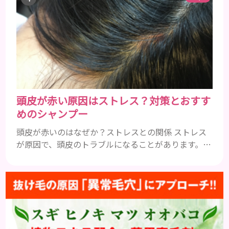
ビタミンA：レバー、人参、ほうれん草など レバー、
人参、ほうれん草などに含まれるビタミンAは、肌の
ターンオーバーを正常化し、肌荒れを素早く修復し
ます。特にレバーは吸収率の高いレチノールを含み、
即効性が期待でき...
頭皮が赤い原因はストレス？対策とおすす
めのシャンプー
頭皮が赤いのはなぜか？ストレスとの関係 ストレス
が原因で、頭皮のトラブルになることがあります。頭
皮の赤みで悩んでいる人は ぜひ見てくださいね。 ス
トレス ストレスを多く感じると、交感神経が優位に
働きます。そのため、皮脂の分泌量が増えて炎症が起
きやすくなります。さらに、血行不良になり栄養が行
き届きません。ストレス解消は、頭皮の健康に大切
です。 アトピー性皮膚炎 頭皮が赤い状態は、アトピ