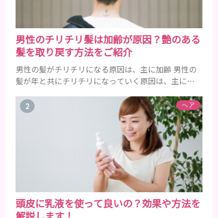
男性のチリチリ髪は加齢が原因？艶のある
髪を取り戻す方法をご紹介
男性の髪がチリチリになる原因は、主に加齢 男性の
髪が年と共にチリチリになっていく原因は、主に加
齢です。 若い頃はしっかりとボリュームがあり、髪
にツヤがあった男性も、いつのまにか髪がチリチリ
ヘア
でペタンとするようになったと感じる人もいるでし
ょう。特に大人の男性としての魅力が出てくる40代
以降の男性に悩んでいる人が多い傾向があります。
髪が生え変わるサイクルは、年齢と共に乱れていき
ます。髪が太くならないま...
頭皮に乳液を使って良いの？効果や方法を
解説します！