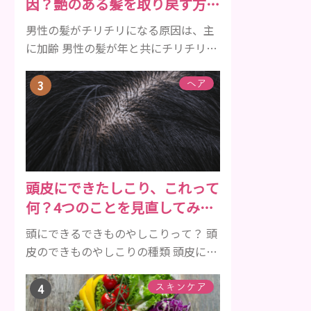
因？艶のある髪を取り戻す方法
きを持つ成分 •香味料 ･･･歯磨き粉の風
をご紹介
味や爽...
男性の髪がチリチリになる原因は、主
に加齢 男性の髪が年と共にチリチリに
なっていく原因は、主に加齢です。 若
い頃はしっかりとボリュームがあり、
ヘア
髪にツヤがあった男性も、いつのまに
か髪がチリチリでペタンとするように
なったと感じる人もいるでしょう。特
に大人の男性としての魅力が出てくる
40代以降の男性に悩んでいる人が多い
頭皮にできたしこり、これって
傾向があります。 髪が生え変わるサイ
何？4つのことを見直してみよ
クルは、年齢と共に乱れていきます。
う！
髪が太くならないま...
頭にできるできものやしこりって？ 頭
皮のできものやしこりの種類 頭皮にで
きるできものとしこり、といっても決
して一種類ではありません。人によっ
スキンケア
ても違いますし、症状や種類によって