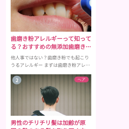
歯磨き粉アレルギーって知って
る？おすすめの無添加歯磨き粉
をご紹介
他人事ではない？歯磨き粉でも起こり
うるアレルギー まずは歯磨き粉アレル
ギーについて、危険な成分とアレルギ
ーの症状を解説しますね。 歯磨き粉に
ヘア
含まれるアレルギーを起こすおそれの
ある成分 まず、普段お使いの歯磨き粉
に含まれているどの成分にアレルギー
を引き起こすおそれがあるのかを説明
しますね。 •フッ素･･･歯の表面のエナ
男性のチリチリ髪は加齢が原
メルを守り強くしたり、虫歯と防ぐ働