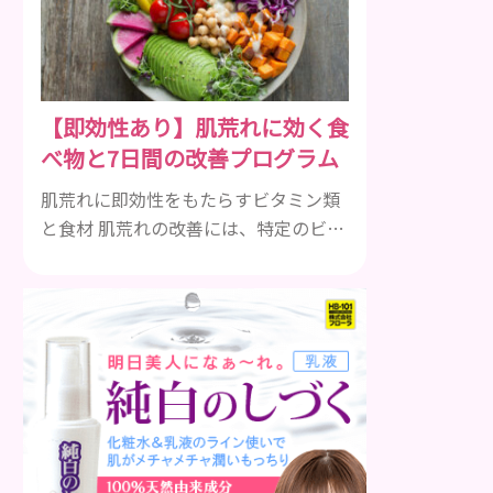
も違います。まずはどんな病気なの
か、よりも、どんな種類のできものや
しこりがあるのかを解説いきましょ
う。 水疱 ご存知の方もいらっしゃるか
【即効性あり】肌荒れに効く食
と思いますが、すいほう、と読みま
べ物と7日間の改善プログラム
す。これは表皮や表皮下にできるもの
です。表皮は0.2mmほ...
肌荒れに即効性をもたらすビタミン類
と食材 肌荒れの改善には、特定のビタ
ミンを含む食べ物が即効性を発揮しま
す。ビタミンA、B群、C、Eは肌の回復
力を高め、荒れた肌を内側から修復す
る栄養素です。 ビタミンA：レバー、
人参、ほうれん草など レバー、人参、
ほうれん草などに含まれるビタミンA
は、肌のターンオーバーを正常化し、
肌荒れを素早く修復します。特にレバ
ーは吸収率の高いレチノールを含み、