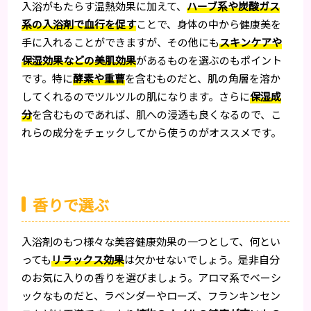
入浴がもたらす温熱効果に加えて、
ハーブ系や炭酸ガス
系の入浴剤で血行を促す
ことで、身体の中から健康美を
手に入れることができますが、その他にも
スキンケアや
保湿効果などの美肌効果
があるものを選ぶのもポイント
です。特に
酵素や重曹
を含むものだと、肌の角層を溶か
してくれるのでツルツルの肌になります。さらに
保湿成
分
を含むものであれば、肌への浸透も良くなるので、こ
れらの成分をチェックしてから使うのがオススメです。
香りで選ぶ
入浴剤のもつ様々な美容健康効果の一つとして、何とい
っても
リラックス効果
は欠かせないでしょう。是非自分
のお気に入りの香りを選びましょう。アロマ系でベーシ
ックなものだと、ラベンダーやローズ、フランキンセン