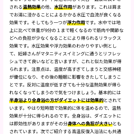
される
温熱効果
の他、
水圧作用
があります。これは肩ま
でお湯に浸かることによるかかる水圧で血流が良くなる
効果です。そしてもう一つが
浮力作用
です。水中では地
上に比べて体重が9分の１まで軽くなるので筋肉や関節な
どへの負担が少なくなることにより得られるリラックス
効果です。水圧効果や浮力効果のわかりやすい例とし
て、妊婦さんがマタニティスイミングに通うとリフレッ
シュできて良いなどと言いますが、これと似た効果が得
られます。注意点は、温度が高すぎてしまうと交感神経
が優位になり、その後の睡眠に影響をきたしてしまうこ
とです。反対に温度が低すぎても十分な温熱効果が得ら
れなくなってしまうので気をつけましょう。基本的には
半身浴より全身浴の方がダイエットには効果的
とされて
います。やはり短時間で効果的に体を温めるので、温熱
効果が十分に得られるのです。全身浴は、ダイエットに
は即効性がありますがその分
身体への負担が大きい
とも
されています。次でご紹介する高温反復入浴法にも共通