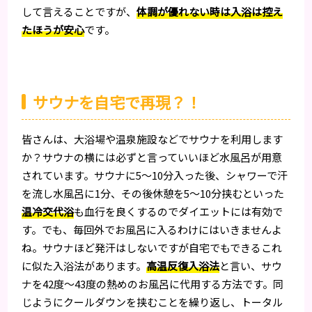
して言えることですが、
体調が優れない時は入浴は控え
たほうが安心
です。
サウナを自宅で再現？！
皆さんは、大浴場や温泉施設などでサウナを利用します
か？サウナの横には必ずと言っていいほど水風呂が用意
されています。サウナに5〜10分入った後、シャワーで汗
を流し水風呂に1分、その後休憩を5〜10分挟むといった
温冷交代浴
も血行を良くするのでダイエットには有効で
す。でも、毎回外でお風呂に入るわけにはいきませんよ
ね。サウナほど発汗はしないですが自宅でもできるこれ
に似た入浴法があります。
高温反復入浴法
と言い、サウ
ナを42度〜43度の熱めのお風呂に代用する方法です。同
じようにクールダウンを挟むことを繰り返し、トータル