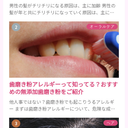
男性の髪がチリチリになる原因は、主に加齢 男性の
髪が年と共にチリチリになっていく原因は、主に加
齢です。 若い頃はしっかりとボリュームがあり、髪
にツヤがあった男性も、いつのまにか髪がチリチリ
オーラルケア
でペタンとするようになったと感じる人もいるでし
ょう。特に大人の男性としての魅力が出てくる40代
以降の男性に悩んでいる人が多い傾向があります。
髪が生え変わるサイクルは、年齢と共に乱れていき
ます。髪が太くならないま...
歯磨き粉アレルギーって知ってる？おすす
めの無添加歯磨き粉をご紹介
他人事ではない？歯磨き粉でも起こりうるアレルギ
ー まずは歯磨き粉アレルギーについて、危険な成分
とアレルギーの症状を解説しますね。 歯磨き粉に含
まれるアレルギーを起こすおそれのある成分 まず、
ヘア