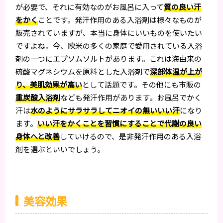
が必要で、それに有効なのがお風呂に入って
質の良い汗
をかく
ことです。発汗作用のある入浴剤は様々なものが
販売されていますが、本当に身体にいいものを使いたい
ですよね。今、欧米の多くの家庭で愛用されている入浴
剤の一つにエプソムソルトがあります。これは海由来の
硫酸マグネシウムを原料とした入浴剤で
深部体温が上が
り、美肌効果が高い
として話題です。その他にも市販の
重炭酸入浴剤
なども発汗作用があります。お風呂でかく
汗は
水のようにサラサラしてニオイの無いいい汗
になり
ます。
いい汗をかくことを習慣にすることで代謝の良い
身体へと改善
していけるので、是非発汗作用のある入浴
剤を選ぶといいでしょう。
美容効果