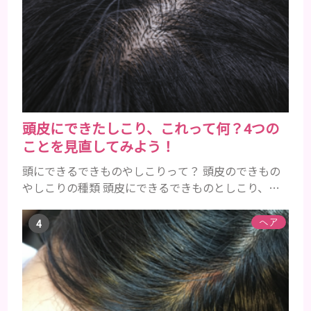
普段お使いの歯磨き粉に含まれているどの成分にア
レルギーを引き起こすおそれがあるのかを説明しま
すね。 •フッ素･･･歯の表面のエナメルを守り強くし
たり、虫歯と防ぐ働きを持つ成分 •香味料 ･･･歯磨き
粉の風味や爽...
頭皮にできたしこり、これって何？4つの
ことを見直してみよう！
頭にできるできものやしこりって？ 頭皮のできもの
やしこりの種類 頭皮にできるできものとしこり、と
いっても決して一種類ではありません。人によって
も違いますし、症状や種類によっても違います。まず
ヘア
はどんな病気なのか、よりも、どんな種類のできも
のやしこりがあるのかを解説いきましょう。 水疱 ご
存知の方もいらっしゃるかと思いますが、すいほ
う、と読みます。これは表皮や表皮下にできるもので
す。表皮は0.2mmほ...