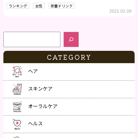
が利点で、女性にも人気があります。風邪などの治癒が目的の場
ランキング
女性
栄養ドリンク
合は「医薬品」を、軽い疲れを癒したいときには「医薬部外
2021.02.09
品」の栄養ドリンクを、ビタミン類のみを摂りたいなら「清涼
飲料水」が適しています。
検索
CATEGORY
ヘア
スキンケア
オーラルケア
ヘルス