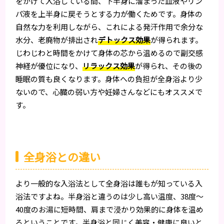
をかけて入浴している間、下半身に溜まった血液やリン
パ液を上半身に戻そうとする力が働くためです。身体の
自然な力を利用しながら、これによる発汗作用で余分な
水分、老廃物が排出され
デトックス効果
が得られます。
じわじわと時間をかけて身体の芯から温めるので副交感
神経が優位になり、
リラックス効果
が得られ、その後の
睡眠の質も良くなります。身体への負担が全身浴より少
ないので、心臓の弱い方や妊婦さんなどにもオススメで
す。
全身浴との違い
より一般的な入浴法として全身浴は誰もが知っている入
浴法ですよね。半身浴と違うのは少し高い温度、38度〜
40度のお湯に短時間、肩まで浸かり効果的に身体を温め
るということです。半身浴と同じく美容・健康に良いと