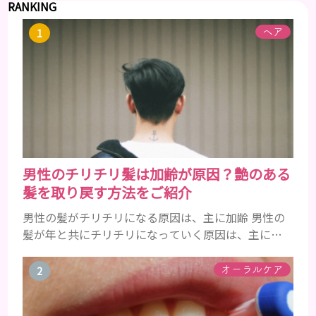
RANKING
ヘア
男性のチリチリ髪は加齢が原因？艶のある
髪を取り戻す方法をご紹介
男性の髪がチリチリになる原因は、主に加齢 男性の
髪が年と共にチリチリになっていく原因は、主に加
齢です。 若い頃はしっかりとボリュームがあり、髪
にツヤがあった男性も、いつのまにか髪がチリチリ
オーラルケア
でペタンとするようになったと感じる人もいるでし
ょう。特に大人の男性としての魅力が出てくる40代