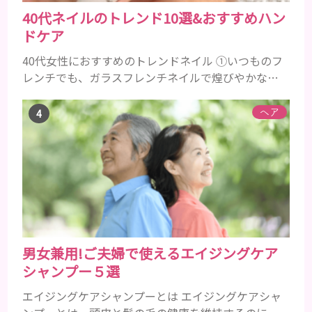
40代ネイルのトレンド10選&おすすめハン
ドケア
40代女性におすすめのトレンドネイル ①いつものフ
レンチでも、ガラスフレンチネイルで煌びやかな上
品な手元に 引用元 ②キラキラで反射効果を全面に、
血色の良いピンクゴールドでマグネットネイル 引用
ヘア
元：https://4meee.com/articles/view/30008363
③2024トレンドカラーのピーチファズ（Peach
Fuzz）ネイル 引用元 ④ストーンやミラーを多めに、
大人女性も老け...
男女兼用!ご夫婦で使えるエイジングケア
シャンプー５選
エイジングケアシャンプーとは エイジングケアシャ