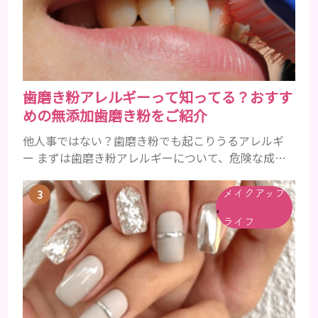
以降の男性に悩んでいる人が多い傾向があります。
髪が生え変わるサイクルは、年齢と共に乱れていき
ます。髪が太くならないま...
歯磨き粉アレルギーって知ってる？おすす
めの無添加歯磨き粉をご紹介
他人事ではない？歯磨き粉でも起こりうるアレルギ
ー まずは歯磨き粉アレルギーについて、危険な成分
とアレルギーの症状を解説しますね。 歯磨き粉に含
まれるアレルギーを起こすおそれのある成分 まず、
メイクアップ
,
普段お使いの歯磨き粉に含まれているどの成分にア
ライフ
レルギーを引き起こすおそれがあるのかを説明しま
すね。 •フッ素･･･歯の表面のエナメルを守り強くし
たり、虫歯と防ぐ働きを持つ成分 •香味料 ･･･歯磨き
粉の風味や爽...