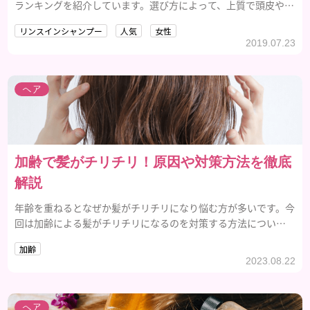
ランキングを紹介しています。選び方によって、上質で頭皮や髪
に優しいリンスインシャンプーに出会えます。
リンスインシャンプー
人気
女性
2019.07.23
ヘア
加齢で髪がチリチリ！原因や対策方法を徹底
解説
年齢を重ねるとなぜか髪がチリチリになり悩む方が多いです。今
回は加齢による髪がチリチリになるのを対策する方法について
ご紹介します。
加齢
2023.08.22
ヘア