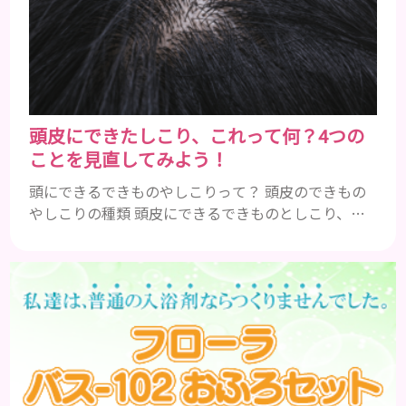
ぎますしそもそも油分を足したいならクリームがあ
ります。僕自身ここ10年くらい乳液は使ってません
がなんの...
頭皮にできたしこり、これって何？4つの
ことを見直してみよう！
頭にできるできものやしこりって？ 頭皮のできもの
やしこりの種類 頭皮にできるできものとしこり、と
いっても決して一種類ではありません。人によって
も違いますし、症状や種類によっても違います。まず
はどんな病気なのか、よりも、どんな種類のできも
のやしこりがあるのかを解説いきましょう。 水疱 ご
存知の方もいらっしゃるかと思いますが、すいほ
う、と読みます。これは表皮や表皮下にできるもので
す。表皮は0.2mmほ...