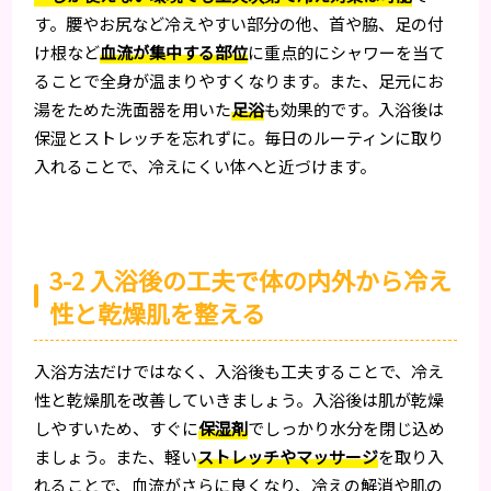
す。腰やお尻など冷えやすい部分の他、首や脇、足の付
け根など
血流が集中する部位
に重点的にシャワーを当て
ることで全身が温まりやすくなります。また、足元にお
湯をためた洗面器を用いた
足浴
も効果的です。入浴後は
保湿とストレッチを忘れずに。毎日のルーティンに取り
入れることで、冷えにくい体へと近づけます。
3-2 入浴後の工夫で体の内外から冷え
性と乾燥肌を整える
入浴方法だけではなく、入浴後も工夫することで、冷え
性と乾燥肌を改善していきましょう。入浴後は肌が乾燥
しやすいため、すぐに
保湿剤
でしっかり水分を閉じ込め
ましょう。また、軽い
ストレッチやマッサージ
を取り入
れることで、血流がさらに良くなり、冷えの解消や肌の