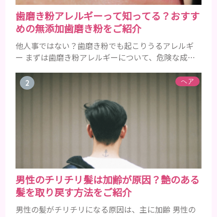
歯磨き粉アレルギーって知ってる？おすす
めの無添加歯磨き粉をご紹介
他人事ではない？歯磨き粉でも起こりうるアレルギ
ー まずは歯磨き粉アレルギーについて、危険な成分
とアレルギーの症状を解説しますね。 歯磨き粉に含
まれるアレルギーを起こすおそれのある成分 まず、
ヘア
普段お使いの歯磨き粉に含まれているどの成分にア
レルギーを引き起こすおそれがあるのかを説明しま
すね。 •フッ素･･･歯の表面のエナメルを守り強くし
たり、虫歯と防ぐ働きを持つ成分 •香味料 ･･･歯磨き
粉の風味や爽...
男性のチリチリ髪は加齢が原因？艶のある
髪を取り戻す方法をご紹介
男性の髪がチリチリになる原因は、主に加齢 男性の