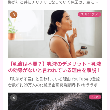
髪が年と共にチリチリになっていく原因は、主に加
齢です。 若い頃はしっかりとボリュームがあり、髪
にツヤがあった男性も、いつのまにか髪がチリチリ
スキンケア
でペタンとするようになったと感じる人もいるでし
ょう。特に大人の男性としての魅力が出てくる40代
以降の男性に悩んでいる人が多い傾向があります。
髪が生え変わるサイクルは、年齢と共に乱れていき
ます。髪が太くならないま...
【乳液は不要？】乳液のデメリット・乳液
の効果がないと言われている理由を解説！
「乳液が不要」と言われている理由 YouTubeの登録
者数が約28万人の化粧品企画開発顧問(株)セララボ代
表・かずのすけ氏がある発言をして話題になりまし
た。 スキンケアで1番不要なものは『乳液』だと思っ
ヘア
てます。成分を見ると化粧水と変わらない(乳濁剤で
濁らせてゲル化剤で粘度付けてるだけの)ものが多す