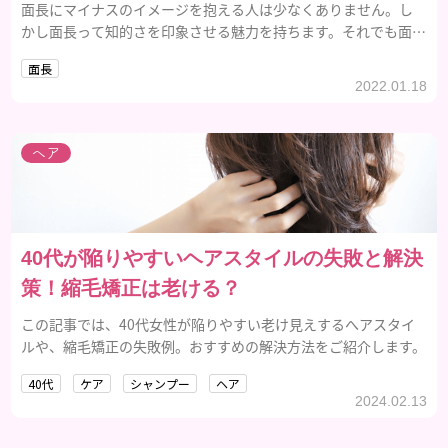
面長にマイナスのイメージを抱える人は少なくありません。し
かし面長って知的さを印象させる魅力を持ちます。それでも面長
にコンプレックスを感じるのであれば面長に似合う髪型で自信
面長
を持ってみてはいかがでしょう。
2022.01.18
ヘア
40代が陥りやすいヘアスタイルの失敗と解決
策！縮毛矯正は老ける？
この記事では、40代女性が陥りやすい老け見えするへアスタイ
ルや、縮毛矯正の失敗例。おすすめの解決方法をご紹介します。
40代
ケア
シャンプー
ヘア
2024.02.13