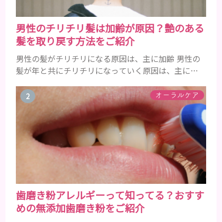
男性のチリチリ髪は加齢が原因？艶のある
髪を取り戻す方法をご紹介
男性の髪がチリチリになる原因は、主に加齢 男性の
髪が年と共にチリチリになっていく原因は、主に加
齢です。 若い頃はしっかりとボリュームがあり、髪
にツヤがあった男性も、いつのまにか髪がチリチリ
オーラルケア
でペタンとするようになったと感じる人もいるでし
ょう。特に大人の男性としての魅力が出てくる40代
以降の男性に悩んでいる人が多い傾向があります。
髪が生え変わるサイクルは、年齢と共に乱れていき
ます。髪が太くならないま...
歯磨き粉アレルギーって知ってる？おすす
めの無添加歯磨き粉をご紹介