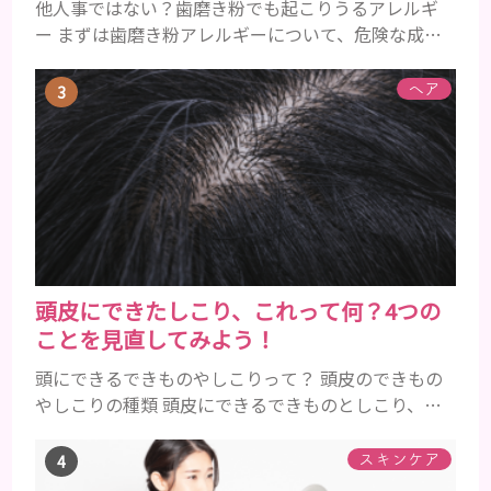
他人事ではない？歯磨き粉でも起こりうるアレルギ
ー まずは歯磨き粉アレルギーについて、危険な成分
とアレルギーの症状を解説しますね。 歯磨き粉に含
まれるアレルギーを起こすおそれのある成分 まず、
ヘア
普段お使いの歯磨き粉に含まれているどの成分にア
レルギーを引き起こすおそれがあるのかを説明しま
すね。 •フッ素･･･歯の表面のエナメルを守り強くし
たり、虫歯と防ぐ働きを持つ成分 •香味料 ･･･歯磨き
粉の風味や爽...
頭皮にできたしこり、これって何？4つの
ことを見直してみよう！
頭にできるできものやしこりって？ 頭皮のできもの
やしこりの種類 頭皮にできるできものとしこり、と
いっても決して一種類ではありません。人によって
も違いますし、症状や種類によっても違います。まず
スキンケア
はどんな病気なのか、よりも、どんな種類のできも