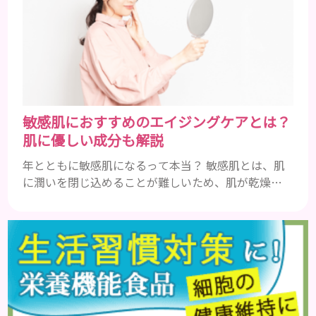
のやしこりがあるのかを解説いきましょう。 水疱 ご
存知の方もいらっしゃるかと思いますが、すいほ
う、と読みます。これは表皮や表皮下にできるもので
す。表皮は0.2mmほ...
敏感肌におすすめのエイジングケアとは？
肌に優しい成分も解説
年とともに敏感肌になるって本当？ 敏感肌とは、肌
に潤いを閉じ込めることが難しいため、肌が乾燥し
やすくニキビや肌荒れが出やすい状態のことを指し
ます。乾燥肌や皮脂性と同じ、生まれ持ったものとい
うイメージを持つ人もいると思いますが、実は加齢
が原因で肌のバリア機能が衰え、敏感肌になること
があるのです。肌のうるおいが不足しがちになって
も、いつまでも若々しくありたいと思う女性は多い
でしょう。 エイジングケア製...