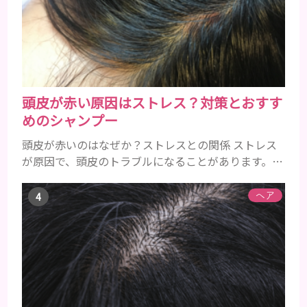
すね。 •フッ素･･･歯の表面のエナメルを守り強くし
たり、虫歯と防ぐ働きを持つ成分 •香味料 ･･･歯磨き
粉の風味や爽...
頭皮が赤い原因はストレス？対策とおすす
めのシャンプー
頭皮が赤いのはなぜか？ストレスとの関係 ストレス
が原因で、頭皮のトラブルになることがあります。頭
皮の赤みで悩んでいる人は ぜひ見てくださいね。 ス
トレス ストレスを多く感じると、交感神経が優位に
ヘア
働きます。そのため、皮脂の分泌量が増えて炎症が起
きやすくなります。さらに、血行不良になり栄養が行
き届きません。ストレス解消は、頭皮の健康に大切
です。 アトピー性皮膚炎 頭皮が赤い状態は、アトピ
ー皮膚炎の可能...