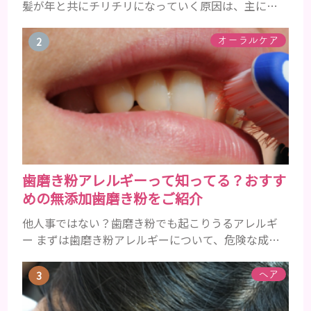
髪が年と共にチリチリになっていく原因は、主に加
齢です。 若い頃はしっかりとボリュームがあり、髪
にツヤがあった男性も、いつのまにか髪がチリチリ
オーラルケア
でペタンとするようになったと感じる人もいるでし
ょう。特に大人の男性としての魅力が出てくる40代
以降の男性に悩んでいる人が多い傾向があります。
髪が生え変わるサイクルは、年齢と共に乱れていき
ます。髪が太くならないま...
歯磨き粉アレルギーって知ってる？おすす
めの無添加歯磨き粉をご紹介
他人事ではない？歯磨き粉でも起こりうるアレルギ
ー まずは歯磨き粉アレルギーについて、危険な成分
とアレルギーの症状を解説しますね。 歯磨き粉に含
まれるアレルギーを起こすおそれのある成分 まず、
ヘア
普段お使いの歯磨き粉に含まれているどの成分にア
レルギーを引き起こすおそれがあるのかを説明しま